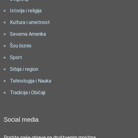
Istorija i religija
Kultura i umetnost
Severna Amerika
Šou biznis
Sport
Srbija i region
Tehnologija i Nauka
Tradicija i Običaji
Social media
Pratite naše objave na društvenim mrežma