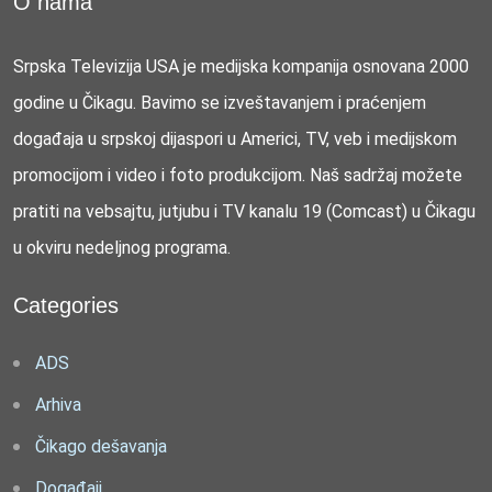
O nama
Srpska Televizija USA je medijska kompanija osnovana 2000
godine u Čikagu. Bavimo se izveštavanjem i praćenjem
događaja u srpskoj dijaspori u Americi, TV, veb i medijskom
promocijom i video i foto produkcijom. Naš sadržaj možete
pratiti na vebsajtu, jutjubu i TV kanalu 19 (Comcast) u Čikagu
u okviru nedeljnog programa.
Categories
ADS
Arhiva
Čikago dešavanja
Događaji