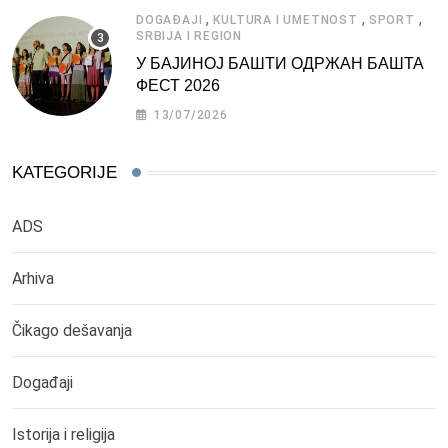
,
,
,
DOGAĐAJI
KULTURA I UMETNOST
SPORT
SRBIJA I REGION
У БАЈИНОЈ БАШТИ ОДРЖАН БАШТА
ФЕСТ 2026
13/07/2026
KATEGORIJE
ADS
Arhiva
Čikago dešavanja
Događaji
Istorija i religija