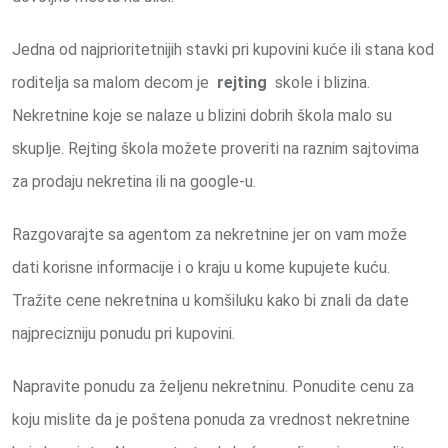
Jedna od najprioritetnijih stavki pri kupovini kuće ili stana kod
roditelja sa malom decom je
rejting
skole i blizina.
Nekretnine koje se nalaze u blizini dobrih škola malo su
skuplje. Rejting škola možete proveriti na raznim sajtovima
za prodaju nekretina ili na google-u.
Razgovarajte sa agentom za nekretnine jer on vam može
dati korisne informacije i o kraju u kome kupujete kuću.
Tražite cene nekretnina u komšiluku kako bi znali da date
najprecizniju ponudu pri kupovini.
Napravite ponudu za željenu nekretninu. Ponudite cenu za
koju mislite da je poštena ponuda za vrednost nekretnine