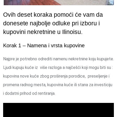
Ovih deset koraka pomoći će vam da
donesete najbolje odluke pri izboru i
kupovini nekretnine u Ilinoisu.
Korak 1 – Namena i vrsta kupovine
Najpre je potrebno odrediti namenu nekretnine koju kupujete.
Ljudi kupuju kuće iz više razloga a najčešći koji mogu biti su :
kupovina nove kuće zbog proširenja porodice, preseljenje i
promena radnog mesta, kupovina kuće ili stana za investiciju
i dodatni prihod od rentiranja.