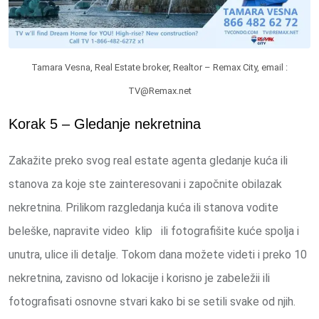
Tamara Vesna, Real Estate broker, Realtor – Remax City, email :
TV@Remax.net
Korak 5 – Gledanje nekretnina
Zakažite preko svog real estate agenta gledanje kuća ili
stanova za koje ste zainteresovani i započnite obilazak
nekretnina. Prilikom razgledanja kuća ili stanova vodite
beleške, napravite video klip ili fotografišite kuće spolja i
unutra, ulice ili detalje. Tokom dana možete videti i preko 10
nekretnina, zavisno od lokacije i korisno je zabeležii ili
fotografisati osnovne stvari kako bi se setili svake od njih.