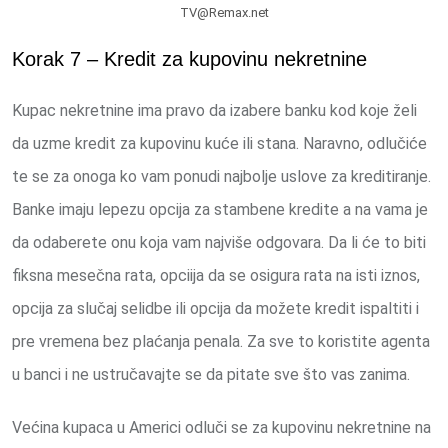
TV@Remax.net
Korak 7 – Kredit za kupovinu nekretnine
Kupac nekretnine ima pravo da izabere banku kod koje želi
da uzme kredit za kupovinu kuće ili stana. Naravno, odlučiće
te se za onoga ko vam ponudi najbolje uslove za kreditiranje.
Banke imaju lepezu opcija za stambene kredite a na vama je
da odaberete onu koja vam najviše odgovara. Da li će to biti
fiksna mesečna rata, opciija da se osigura rata na isti iznos,
opcija za slučaj selidbe ili opcija da možete kredit ispaltiti i
pre vremena bez plaćanja penala. Za sve to koristite agenta
u banci i ne ustručavajte se da pitate sve što vas zanima.
Većina kupaca u Americi odluči se za kupovinu nekretnine na