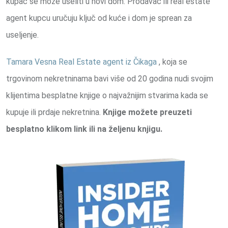
kupac se može useliti u novi dom. Prodavac ili real estate
agent kupcu uručuju ključ od kuće i dom je sprean za
useljenje.
Tamara Vesna Real Estate agent iz Čikaga
, koja se
trgovinom nekretninama bavi više od 20 godina nudi svojim
klijentima besplatne knjige o najvažnijim stvarima kada se
kupuje ili prdaje nekretnina.
Knjige možete preuzeti
besplatno klikom link ili na željenu knjigu.