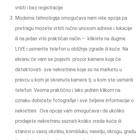
vršiti i bez registracije.
Moderna tehnologija omogućava nam više opcija pa
pretragu mozete vršiti ručno unosom adrese i lokacije
ili na jedan vrlo praktičan način – kliknite na dugme
LIVE i usmerite telefon u obližnje zgrade ili kuće. Na
ekranu će vam se pojaviti prozor kamere koja će
detektovati sve nekretnine koje su na marketu u
pravcu u kom je okrenuta kamera tj. u kom ste usmerili
telefon. Veoma praktično i lako jednim klikom na
oznaku dobićete fotografije i sve željene informacije o
nekretnini. Ova opcija vam omogućava i da ukoliko
prodajete nekretninu saznati koliko vrede kuće ili
stanovi u vasoj okolinu, komšiluku, naselju, okrugu, gradu