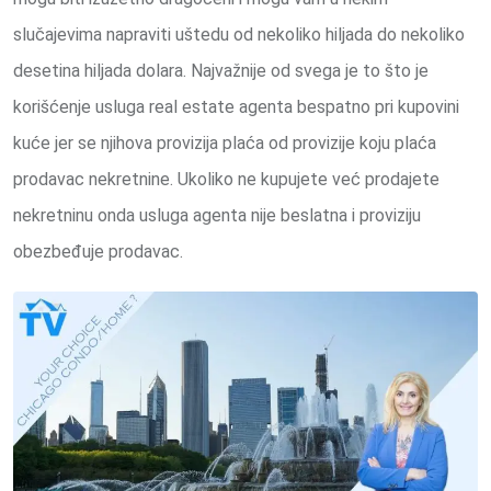
slučajevima napraviti uštedu od nekoliko hiljada do nekoliko
desetina hiljada dolara. Najvažnije od svega je to što je
korišćenje usluga real estate agenta bespatno pri kupovini
kuće jer se njihova provizija plaća od provizije koju plaća
prodavac nekretnine. Ukoliko ne kupujete već prodajete
nekretninu onda usluga agenta nije beslatna i proviziju
obezbeđuje prodavac.