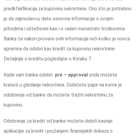
predkfalifikacija za kupovinu nekretnine. Ono što je potrebno
je da zajmodavcu date osnovne informacije o svojim
prhodima i ušteđevini kao i o vašim mesečnim troškovima.
Banka će nakon provere ovih informacija reći koliko je novca
spremna da odobri kao kredit za kupovinu nekretnine.
Detaljnije o kreditu pogledajte u Koraku 7.
Kada vam banka odobri
pre – approval
onda možete
krenuti u gledanje nekretnina. Dobićete papir na kome je
odobrenje od banke da možete tražiti nekretninu za
kupovinu.
Odobrenje za kredit od banke možete dobiti kasnije
aplikacijie za kredit i pružanjem finansijskih dokaza o