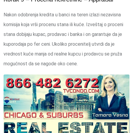
Nakon odobrenja kredita u banci na teren izlazi nezavisna
komisija koja vrši procenu stana ili kuće. Izveštaj o proceni
stana dobijaju kupac, prodavac i banka i on garantuje da je
kuporodaja po fer ceni. Ukoliko procenitelj utvrdi da je
vrednost kuće manja od realne kupcu i prodavcu se pruža
mogućnost da se nagode oko cene.