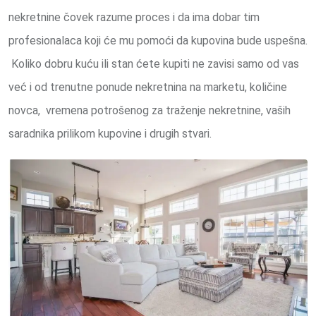
nekretnine čovek razume proces i da ima dobar tim
profesionalaca koji će mu pomoći da kupovina bude uspešna.
Koliko dobru kuću ili stan ćete kupiti ne zavisi samo od vas
već i od trenutne ponude nekretnina na marketu, količine
novca, vremena potrošenog za traženje nekretnine, vaših
saradnika prilikom kupovine i drugih stvari.