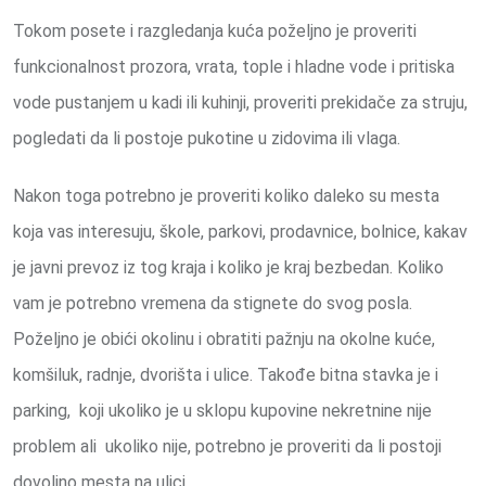
Tokom posete i razgledanja kuća poželjno je proveriti
funkcionalnost prozora, vrata, tople i hladne vode i pritiska
vode pustanjem u kadi ili kuhinji, proveriti prekidače za struju,
pogledati da li postoje pukotine u zidovima ili vlaga.
Nakon toga potrebno je proveriti koliko daleko su mesta
koja vas interesuju, škole, parkovi, prodavnice, bolnice, kakav
je javni prevoz iz tog kraja i koliko je kraj bezbedan. Koliko
vam je potrebno vremena da stignete do svog posla.
Poželjno je obići okolinu i obratiti pažnju na okolne kuće,
komšiluk, radnje, dvorišta i ulice. Takođe bitna stavka je i
parking, koji ukoliko je u sklopu kupovine nekretnine nije
problem ali ukoliko nije, potrebno je proveriti da li postoji
dovoljno mesta na ulici.