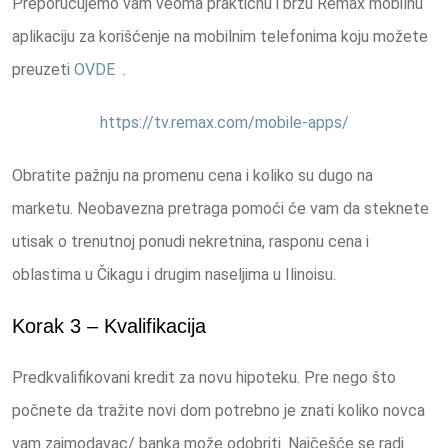
Preporučujemo vam veoma praktičnu i brzu Remax mobilnu
aplikaciju za korišćenje na mobilnim telefonima koju možete
preuzeti
OVDE
.
https://tv.remax.com/mobile-apps/
Obratite pažnju na promenu cena i koliko su dugo na
marketu. Neobavezna pretraga pomoći će vam da steknete
utisak o trenutnoj ponudi nekretnina, rasponu cena i
oblastima u Čikagu i drugim naseljima u Ilinoisu.
Korak 3 – Kvalifikacija
Predkvalifikovani kredit za novu hipoteku. Pre nego što
počnete da tražite novi dom potrebno je znati koliko novca
vam zajmodavac/ banka može odobriti. Najčešće se radi