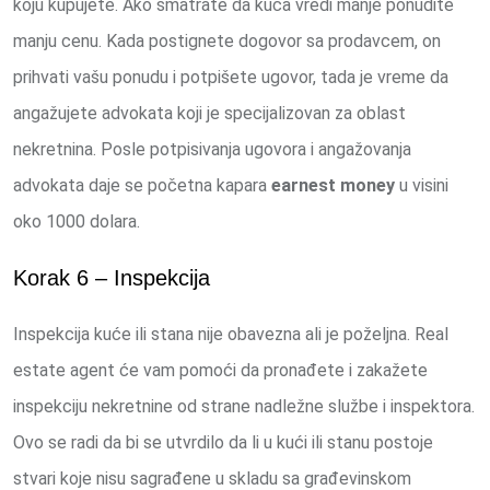
koju kupujete. Ako smatrate da kuća vredi manje ponudite
manju cenu. Kada postignete dogovor sa prodavcem, on
prihvati vašu ponudu i potpišete ugovor, tada je vreme da
angažujete advokata koji je specijalizovan za oblast
nekretnina. Posle potpisivanja ugovora i angažovanja
advokata daje se početna kapara
earnest money
u visini
oko 1000 dolara.
Korak 6 – Inspekcija
Inspekcija kuće ili stana nije obavezna ali je poželjna. Real
estate agent će vam pomoći da pronađete i zakažete
inspekciju nekretnine od strane nadležne službe i inspektora.
Ovo se radi da bi se utvrdilo da li u kući ili stanu postoje
stvari koje nisu sagrađene u skladu sa građevinskom