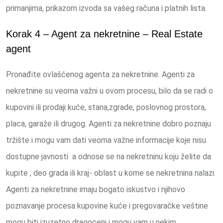
primanjima, prikazom izvoda sa vašeg računa i platnih lista.
Korak 4 – Agent za nekretnine – Real Estate
agent
Pronađite ovlašćenog agenta za nekretnine. Agenti za
nekretnine su veoma važni u ovom procesu, bilo da se radi o
kupovini ili prodaji kuće, stana,zgrade, poslovnog prostora,
placa, garaže ili drugog. Agenti za nekretnine dobro poznaju
tržište i mogu vam dati veoma važne informacije koje nisu
dostupne javnosti a odnose se na nekretninu koju želite da
kupite , deo grada ili kraj- oblast u kome se nekretnina nalazi.
Agenti za nekretnine imaju bogato iskustvo i njihovo
poznavanje procesa kupovine kuće i pregovaračke veštine
mogu biti izuzetno dragoceni i mogu vam u nekim