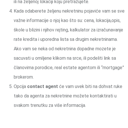
ili na željenoj lokaciji koju pretražujete.
Kada odaberete željenu nekretninu pojaviće vam se sve
važne informacije o njoj kao što su: cena, lokacija,opis,
škole u blizini i njihov rejting, kalkulator za izračunavanje
rate kredita i uporedna lista sa drugim nekretninama.
Ako vam se neka od nekretnina dopadne mozete je
sacuvati u omiljene klikom na srce, ili podeliti link sa
članovima porodice, real estate agentom ili “mortgage”
brokerom.
Opcija
contact agent
će vam uvek biti na dohvat ruke
tako da agenta za nekretnine možete kontaktirati u
svakom trenutku za više informacija.