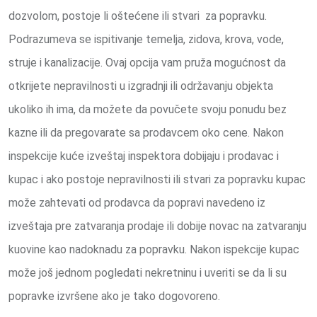
dozvolom, postoje li oštećene ili stvari za popravku.
Podrazumeva se ispitivanje temelja, zidova, krova, vode,
struje i kanalizacije. Ovaj opcija vam pruža mogućnost da
otkrijete nepravilnosti u izgradnji ili održavanju objekta
ukoliko ih ima, da možete da povučete svoju ponudu bez
kazne ili da pregovarate sa prodavcem oko cene. Nakon
inspekcije kuće izveštaj inspektora dobijaju i prodavac i
kupac i ako postoje nepravilnosti ili stvari za popravku kupac
može zahtevati od prodavca da popravi navedeno iz
izveštaja pre zatvaranja prodaje ili dobije novac na zatvaranju
kuovine kao nadoknadu za popravku. Nakon ispekcije kupac
može još jednom pogledati nekretninu i uveriti se da li su
popravke izvršene ako je tako dogovoreno.