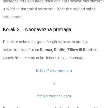
mesečne rate koja neće drastično opterećivati vaš budžet i
u skladu s tim tražiti nekretninu. Koristite neki od online
kalkulatora.
Korak 2 – Neobavezna pretraga
Posetite neke od najposećenijih sajtova za prodaju
nekretnina kao što su
Remax, Redfin, Zillow ili Realtor
i
zabeležite neke od nekretnina koje vas zanimaju.
https://tv.remax.com
ili
http://tvcondo.com