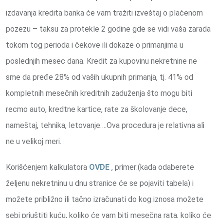
izdavanja kredita banka će vam tražiti izveštaj o plaćenom
pozezu – taksu za protekle 2 godine gde se vidi vaša zarada
tokom tog perioda i čekove ili dokaze o primanjima u
poslednjih mesec dana. Kredit za kupovinu nekretnine ne
sme da pređe 28% od vaših ukupnih primanja, tj. 41% od
kompletnih mesečnih kreditnih zaduženja što mogu biti
recmo auto, kredtne kartice, rate za školovanje dece,
nameštaj, tehnika, letovanje….Ova procedura je relativna ali
ne u velikoj meri.
Korišćenjem kalkulatora
OVDE
, primer:(kada odaberete
željenu nekretninu u dnu stranice će se pojaviti tabela) i
možete približno ili tačno izračunati do kog iznosa možete
sebi priuštiti kuću, koliko će vam biti mesečna rata, koliko će