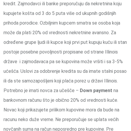
kredit. Zajmodavci ili banke preporučuju da nekretnina koju
kupujete košta od 3 do 5 puta više od ukupnih godišnjih
prihoda porodice. Ozbiljnim kupcem smatra se osoba koja
može da plati 20% od vrednosti nekretnine avansno. Za
određene grupe ljudi ili kupce koji prvi put kupuju kuću ili stan
postoje posebne povoljnosti propisane od strane Illinois
države i zajmodavaca pa se kupovina može vršiti i sa 3-5%
ućešća. Uslovi za odobrenje kredita su da imate stalni posao
ili da ste samozapošljeni koji plaća porez u državi Illinois.
Potrebno je imati novca za učešče –
Down payment
na
bankovnom računu što je obično 20% od vrednosti kuće.
Novac koji prikazujete prilikom kupovine mora da bude na
racunu neko duže vreme. Ne preporučuje se uplata većih
novčanih suma na račun neposredno pre kupovine. Pre