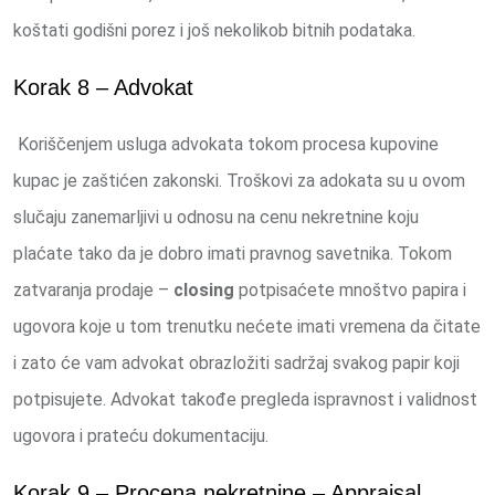
koštati godišni porez i još nekolikob bitnih podataka.
Korak 8 – Advokat
Koriščenjem usluga advokata tokom procesa kupovine
kupac je zaštićen zakonski. Troškovi za adokata su u ovom
slučaju zanemarljivi u odnosu na cenu nekretnine koju
plaćate tako da je dobro imati pravnog savetnika. Tokom
zatvaranja prodaje –
closing
potpisaćete mnoštvo papira i
ugovora koje u tom trenutku nećete imati vremena da čitate
i zato će vam advokat obrazložiti sadržaj svakog papir koji
potpisujete. Advokat takođe pregleda ispravnost i validnost
ugovora i prateću dokumentaciju.
Korak 9 – Procena nekretnine – Appraisal