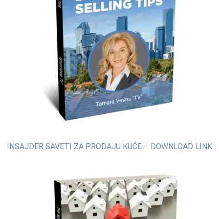
INSAJDER SAVETI ZA PRODAJU KUĆE – DOWNLOAD LINK