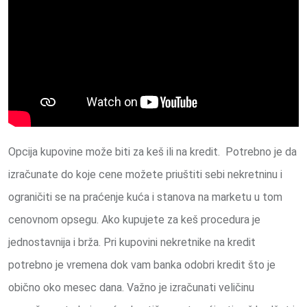
Opcija kupovine može biti za keš ili na kredit. Potrebno je da
izračunate do koje cene možete priuštiti sebi nekretninu i
ograničiti se na praćenje kuća i stanova na marketu u tom
cenovnom opsegu. Ako kupujete za keš procedura je
jednostavnija i brža. Pri kupovini nekretnike na kredit
potrebno je vremena dok vam banka odobri kredit što je
obično oko mesec dana. Važno je izračunati veličinu