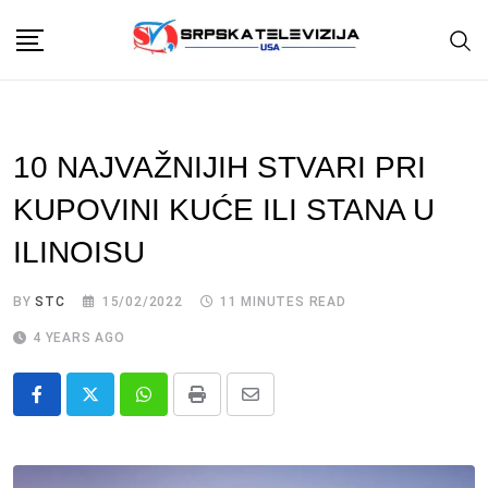
Skip
to
content
10 NAJVAŽNIJIH STVARI PRI
KUPOVINI KUĆE ILI STANA U
ILINOISU
BY
STC
15/02/2022
11 MINUTES READ
4 YEARS AGO
Whatsapp
Print
Share
via
Email