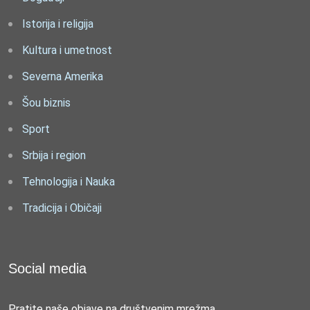
Istorija i religija
Kultura i umetnost
Severna Amerika
Šou biznis
Sport
Srbija i region
Tehnologija i Nauka
Tradicija i Običaji
Social media
Pratite naše objave na društvenim mrežma