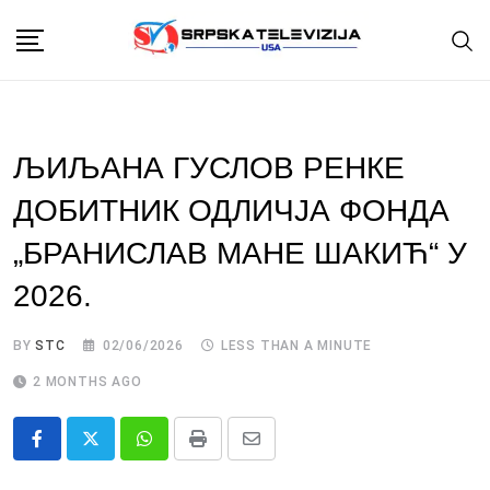
Skip
to
content
ЉИЉАНА ГУСЛОВ РЕНКЕ
ДОБИТНИК ОДЛИЧЈА ФОНДА
„БРАНИСЛАВ МАНЕ ШАКИЋ“ У
2026.
BY
STC
02/06/2026
LESS THAN A MINUTE
2 MONTHS AGO
Whatsapp
Print
Share