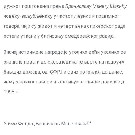
дужног поштовања према
Браниславу Манету Шакићу
,
човеку-заљубљенику у чистоту језика и правилног
говора, чији су живот и четврт века спикерског рада
остали уткани у битисању смедеревског радија.
Значај истоимене награде је утолико већи уколико се
зна да је прва, и до скора једина те врсте на подручју
бивших држава, од СФРЈ и свих потоњих, до данас,
чему у прилог говори и континуитет њене доделе од
1998.г.
У име Фонда „Бранислав Мане Шакић“