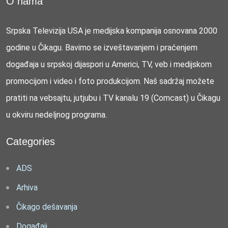
O nama
Srpska Televizija USA je medijska kompanija osnovana 2000
godine u Čikagu. Bavimo se izveštavanjem i praćenjem
događaja u srpskoj dijaspori u Americi, TV, veb i medijskom
promocijom i video i foto produkcijom. Naš sadržaj možete
pratiti na vebsajtu, jutjubu i TV kanalu 19 (Comcast) u Čikagu
u okviru nedeljnog programa.
Categories
ADS
Arhiva
Čikago dešavanja
Događaji