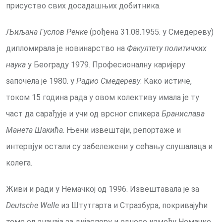
присуство свих досадашњих добитника.
Љиљана Гуслов
Ренке
(рођена 31.08.1955. у Смедереву)
дипломирала је новинарство на
Факултету политичких
наука
у Београду 1979. Професионалну каријеру
започела је 1980. у
Радио Смедереву
. Како истиче,
током 15 година рада у овом колективу имала је ту
част да сарађује и учи од врсног спикера
Бранислава
Манета Шакића
. Њени извештаји, репортаже и
интервјуи остали су забележени у сећању слушалаца и
колега.
Живи и ради у Немачкој од 1996. Извештавала је за
Deutsche Welle
из Штутгарта и Стразбура, покривајући
теме од значаја за дијаспору и односе између Немачке