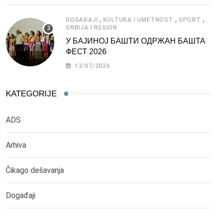
,
,
,
DOGAĐAJI
KULTURA I UMETNOST
SPORT
SRBIJA I REGION
У БАЈИНОЈ БАШТИ ОДРЖАН БАШТА
ФЕСТ 2026
13/07/2026
KATEGORIJE
ADS
Arhiva
Čikago dešavanja
Događaji