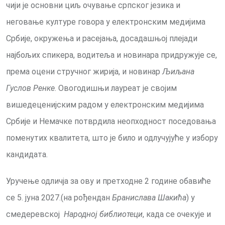
чији је основни циљ очување српског језика и
неговање културе говора у електронским медијима
Србије, окружења и расејања, досадашњој плејади
најбољих спикера, водитеља и новинара придружује се,
према оцени стручног жирија, и новинар
Љиљана
Гуслов Ренке
. Овогодишњи лауреат је својим
вишедеценијским радом у електронским медијима
Србије и Немачке потврдила неопходност поседовања
поменутих квалитета, што је било и одлучујуће у избору
кандидата.
Уручење одличја за ову и претходне 2 године обавиће
се 5. јуна 2027.(на рођендан
Бранислава Шакића
) у
смедеревској
Народној библиотеци
, када се очекује и