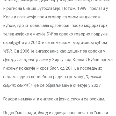
и региона бивше Југославије. Потом, 1999. прелази у
Келн и потписује први уговор са овом медијском
кућом, где је обављала одговоран посао модератора
телевизијске емисије
DW
за српско говорно подручје,
сарађујући до 2010. и са немачком медијском кућом
WDR
. Од 2006. је ангажована као доцент за српски у
Центру за стране језике
у Хирту код Келна. Љубав према
писању исказује и кроз блог, од 2011, а последњих
седам година посвећено ради на роману
„
Одлазак
сјајних сенки
“
, чије се објављивање очекује у 2027.
Говори немачки и енглески језик, служи се руским.
Подсећања ради,
Фонд
и одличја носе печат сећања и