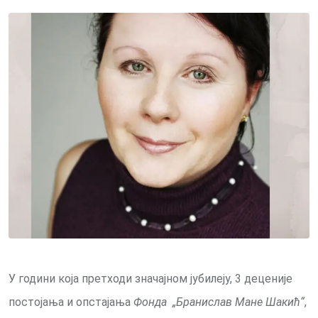
via
Email
У години која претходи значајном јубилеју, 3 деценије
постојања и опстајања
Фонда „Бранислав Мане Шакић“
,