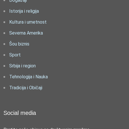
Događaji
Istorija i religija
Kultura i umetnost
Severna Amerika
Šou biznis
Sport
Srbija i region
Tehnologija i Nauka
Tradicija i Običaji
Social media