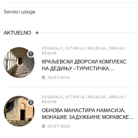
Servisi i usluge
AKTUELNO
,
,
DOGAĐAJI
ISTORIJA I RELIGIJA
SRBIJA I
REGION
КРАЉЕВСКИ ДВОРСКИ КОМПЛЕКС
НА ДЕДИЊУ –ТУРИСТИЧКА
АТРАКЦИЈА
26/07/2026
,
,
DOGAĐAJI
ISTORIJA I RELIGIJA
SRBIJA I
REGION
ОБНОВА МАНАСТИРА НАМАСИЈА,
МОНАШКЕ ЗАДУЖБИНЕ МОРАВСКЕ
СРБИЈЕ
26/07/2026