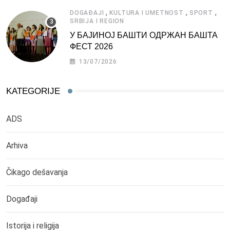
,
,
,
DOGAĐAJI
KULTURA I UMETNOST
SPORT
SRBIJA I REGION
У БАЈИНОЈ БАШТИ ОДРЖАН БАШТА
ФЕСТ 2026
13/07/2026
KATEGORIJE
ADS
Arhiva
Čikago dešavanja
Događaji
Istorija i religija