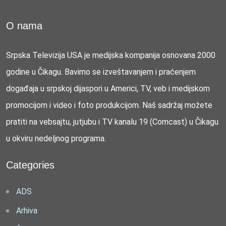
O nama
Srpska Televizija USA je medijska kompanija osnovana 2000
godine u Čikagu. Bavimo se izveštavanjem i praćenjem
događaja u srpskoj dijaspori u Americi, TV, veb i medijskom
promocijom i video i foto produkcijom. Naš sadržaj možete
pratiti na vebsajtu, jutjubu i TV kanalu 19 (Comcast) u Čikagu
u okviru nedeljnog programa.
Categories
ADS
Arhiva