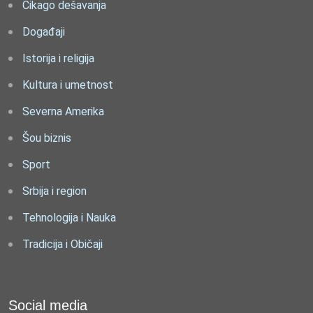
Čikago dešavanja
Događaji
Istorija i religija
Kultura i umetnost
Severna Amerika
Šou biznis
Sport
Srbija i region
Tehnologija i Nauka
Tradicija i Običaji
Social media