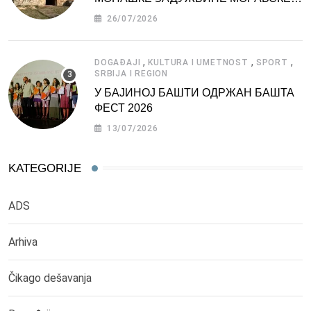
СРБИЈЕ
26/07/2026
,
,
,
DOGAĐAJI
KULTURA I UMETNOST
SPORT
SRBIJA I REGION
У БАЈИНОЈ БАШТИ ОДРЖАН БАШТА
ФЕСТ 2026
13/07/2026
KATEGORIJE
ADS
Arhiva
Čikago dešavanja