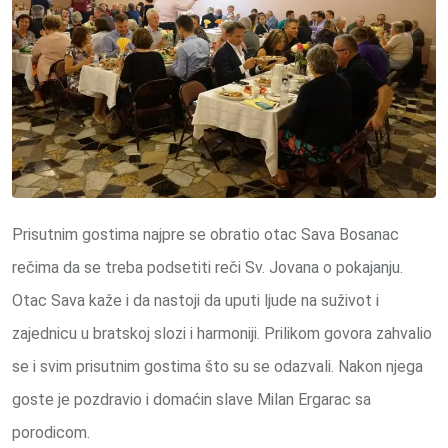
Prisutnim gostima najpre se obratio otac Sava Bosanac
rečima da se treba podsetiti reči Sv. Jovana o pokajanju.
Otac Sava kaže i da nastoji da uputi ljude na suživot i
zajednicu u bratskoj slozi i harmoniji. Prilikom govora zahvalio
se i svim prisutnim gostima što su se odazvali. Nakon njega
goste je pozdravio i domaćin slave Milan Ergarac sa
porodicom.