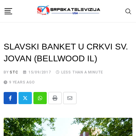
Skip
to
content
SLAVSKI BANKET U CRKVI SV.
JOVAN (BELLWOOD IL)
BY
STC
15/09/2017
LESS THAN A MINUTE
9 YEARS AGO
Whatsapp
Print
Share
via
Email