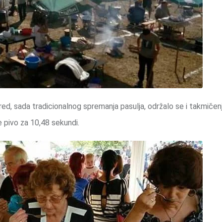
red, sada tradicionalnog spremanja pasulja, održalo se i takmiče
 je pivo za 10,48 sekundi.