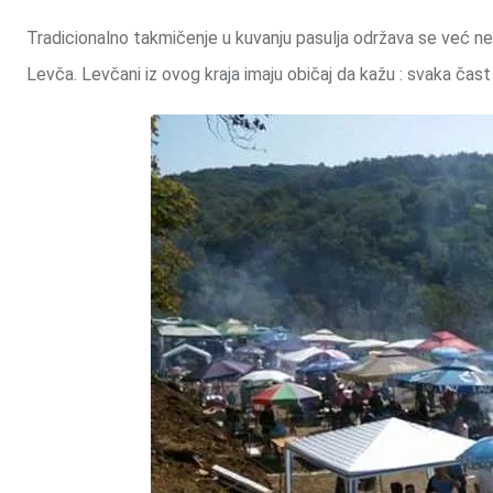
Tradicionalno takmičenje u kuvanju pasulja održava se već ne
Levča. Levčani iz ovog kraja imaju običaj da kažu : svaka čast s