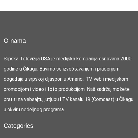
O nama
Srpska Televizija USA je medijska kompanija osnovana 2000
godine u Čikagu. Bavimo se izveštavanjem i praćenjem
događaja u srpskoj dijaspori u Americi, TV, veb i medijskom
promocijom i video i foto produkcijom. Naš sadržaj možete
pratiti na vebsajtu, jutjubu i TV kanalu 19 (Comcast) u Čikagu
u okviru nedeljnog programa.
Categories