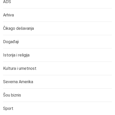
ADS
Arhiva
Čikago dešavanja
Događaji
Istorija i religija
Kultura i umetnost
Severna Amerika
Šou biznis
Sport