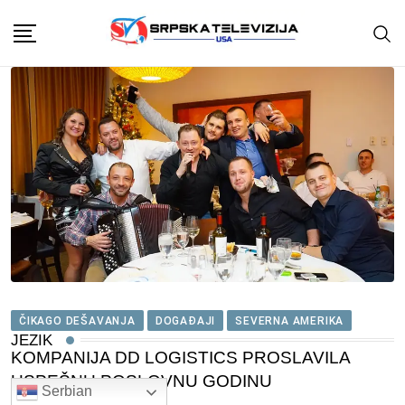
Skip
to
content
ČIKAGO DEŠAVANJA
DOGAĐAJI
SEVERNA AMERIKA
JEZIK
KOMPANIJA DD LOGISTICS PROSLAVILA
USPEŠNU POSLOVNU GODINU
Serbian