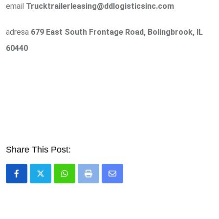
email
Trucktrailerleasing@ddlogisticsinc.com
adresa
679 East South Frontage Road, Bolingbrook, IL
60440
Share This Post:
Whatsapp
Print
Share
via
Email