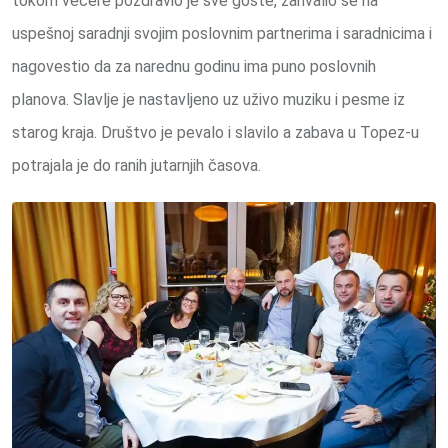
tokom večere pozdravio je sve goste, zahvalio se na
uspešnoj saradnji svojim poslovnim partnerima i saradnicima i
nagovestio da za narednu godinu ima puno poslovnih
planova. Slavlje je nastavljeno uz uživo muziku i pesme iz
starog kraja. Društvo je pevalo i slavilo a zabava u Topez-u
potrajala je do ranih jutarnjih časova.