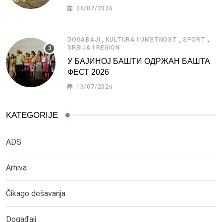
СРБИЈЕ
26/07/2026
,
,
,
DOGAĐAJI
KULTURA I UMETNOST
SPORT
SRBIJA I REGION
У БАЈИНОЈ БАШТИ ОДРЖАН БАШТА
ФЕСТ 2026
13/07/2026
KATEGORIJE
ADS
Arhiva
Čikago dešavanja
Događaji