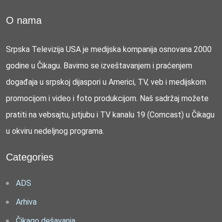
O nama
Srpska Televizija USA je medijska kompanija osnovana 2000
godine u Čikagu. Bavimo se izveštavanjem i praćenjem
događaja u srpskoj dijaspori u Americi, TV, veb i medijskom
promocijom i video i foto produkcijom. Naš sadržaj možete
pratiti na vebsajtu, jutjubu i TV kanalu 19 (Comcast) u Čikagu
u okviru nedeljnog programa.
Categories
ADS
Arhiva
Čikago dešavanja