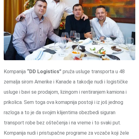
Kompanija
“DD Logistics”
pruža usluge transporta u 48
zemalja sirom Amerike i Kanade a takodje nudi i logističke
usluge i bavi se prodajom, lizingom i rentiranjem kamiona i
prikolica. Sem toga ova komapnija postoji i iz još jednog
razloga a to je da svojim klijentima obezbedi siguran
transport robe bez oštečenja i na vreme i to svaki put.
Kompanija nudi i pristupačne programe za vozače koji žele