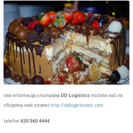
više informacija o kompaniji
DD Logistics
možete naći na
oficijalnoj web stranici
http://ddlogisticsinc.com
telefon
630 560 4444