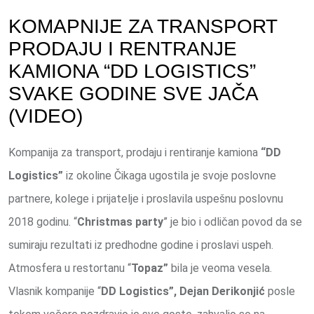
KOMAPNIJE ZA TRANSPORT
PRODAJU I RENTRANJE
KAMIONA “DD LOGISTICS”
SVAKE GODINE SVE JAČA
(VIDEO)
Kompanija za transport, prodaju i rentiranje kamiona
“DD
Logistics”
iz okoline Čikaga ugostila je svoje poslovne
partnere, kolege i prijatelje i proslavila uspešnu poslovnu
2018 godinu. “
Christmas party
” je bio i odličan povod da se
sumiraju rezultati iz predhodne godine i proslavi uspeh.
Atmosfera u restortanu “
Topaz”
bila je veoma vesela.
Vlasnik kompanije “
DD Logistics”,
Dejan Derikonjić
posle