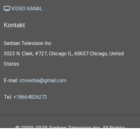
VIDEO KANAL
Kontakt
Serbian Television Inc
3023 N. Clark, #727, Chicago IL, 60657 Chicago, United
States
E-mail:
stvserbia@gmail.com
Tel:
+18664826272
© 2000-2025 Serbian Television Inc. All Rights
Reserved by
STV