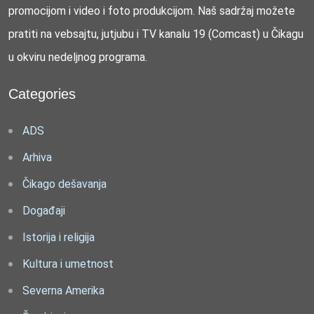
promocijom i video i foto produkcijom. Naš sadržaj možete
pratiti na vebsajtu, jutjubu i TV kanalu 19 (Comcast) u Čikagu
u okviru nedeljnog programa.
Categories
ADS
Arhiva
Čikago dešavanja
Događaji
Istorija i religija
Kultura i umetnost
Severna Amerika