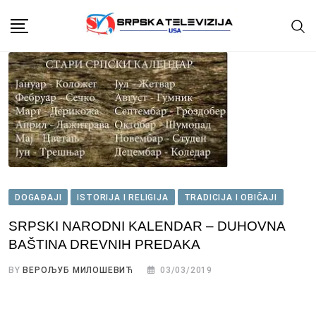
Skip
to
content
DOGAĐAJI
ISTORIJA I RELIGIJA
TRADICIJA I OBIČAJI
SRPSKI NARODNI KALENDAR – DUHOVNA
BAŠTINA DREVNIH PREDAKA
BY
ВЕРОЉУБ МИЛОШЕВИЋ
03/03/2019