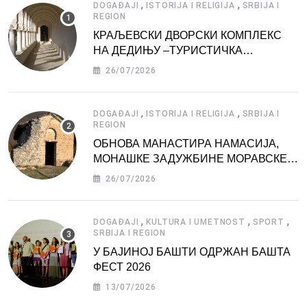
,
,
DOGAĐAJI
ISTORIJA I RELIGIJA
SRBIJA I
REGION
КРАЉЕВСКИ ДВОРСКИ КОМПЛЕКС
НА ДЕДИЊУ –ТУРИСТИЧКА
АТРАКЦИЈА
26/07/2026
,
,
DOGAĐAJI
ISTORIJA I RELIGIJA
SRBIJA I
REGION
ОБНОВА МАНАСТИРА НАМАСИЈА,
МОНАШКЕ ЗАДУЖБИНЕ МОРАВСКЕ
СРБИЈЕ
26/07/2026
,
,
,
DOGAĐAJI
KULTURA I UMETNOST
SPORT
SRBIJA I REGION
У БАЈИНОЈ БАШТИ ОДРЖАН БАШТА
ФЕСТ 2026
13/07/2026