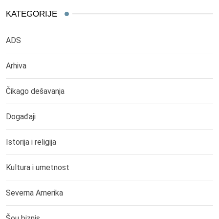
KATEGORIJE
ADS
Arhiva
Čikago dešavanja
Događaji
Istorija i religija
Kultura i umetnost
Severna Amerika
Šou biznis