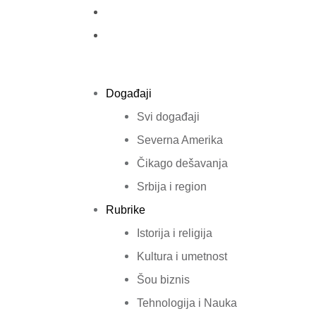
Događaji
Svi događaji
Severna Amerika
Čikago dešavanja
Srbija i region
Rubrike
Istorija i religija
Kultura i umetnost
Šou biznis
Tehnologija i Nauka