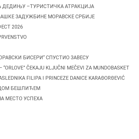
А ДЕДИЊУ –ТУРИСТИЧКА АТРАКЦИЈА
НАШКЕ ЗАДУЖБИНЕ МОРАВСКЕ СРБИЈЕ
ЕСТ 2026
 PRVENSTVO
ОРАВСКИ БИСЕРИ“ СПУСТИО ЗАВЕСУ
 – “ORLOVE” ČEKAJU KLJUČNI MEČEVI ZA MUNDOBASKET
SLEDNIKA FILIPA I PRINCEZE DANICE KARAĐORĐEVIĆ
ИДОМ БЕШЛИЋЕМ
НА МЕСТО УСПЕХА