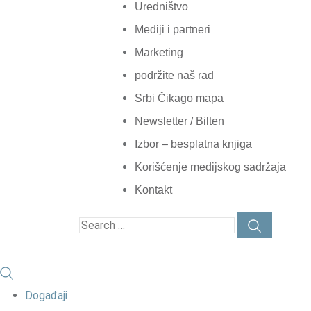
Uredništvo
Mediji i partneri
Marketing
podržite naš rad
Srbi Čikago mapa
Newsletter / Bilten
Izbor – besplatna knjiga
Korišćenje medijskog sadržaja
Kontakt
Događaji