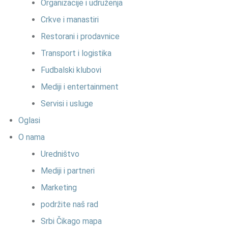
Organizacije i udruženja
Crkve i manastiri
Restorani i prodavnice
Transport i logistika
Fudbalski klubovi
Mediji i entertainment
Servisi i usluge
Oglasi
O nama
Uredništvo
Mediji i partneri
Marketing
podržite naš rad
Srbi Čikago mapa