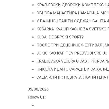
Skip
КРАЉЕВСКИ ДВОРСКИ КОМПЛЕКС Н
to
ОБНОВА МАНАСТИРА НАМАСИЈА, МО
content
У БАЈИНОЈ БАШТИ ОДРЖАН БАШТА Ф
KOŠARKA: KVALIFIKACIJE ZA SVETSKO
KUDA IDE SRPSKI SPORT?
ПОСЛЕ ТРИ ДЕЦЕНИЈЕ ФЕСТИВАЛ „М
JOKIĆ KAO KAPITEN PREDVODI SRBIJU
KRALJEVSKA VEČERA U ČAST PRINCA NA
НИКОЛА ИЏАН О САРАДЊИ СА ХАЛ
САША ИЛИЋ :: ПОВРАТАК КАПИТЕНА 
05/08/2026
Follow Us :