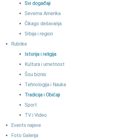
Svi događaji
Severna Amerika
Čikago dešavanja
Srbija i region
Rubrike
Istorija i religija
Kultura i umetnost
Šou biznis
Tehnologija i Nauka
Tradicija i Običaji
Sport
TV i Video
Events najave
Foto Galerija