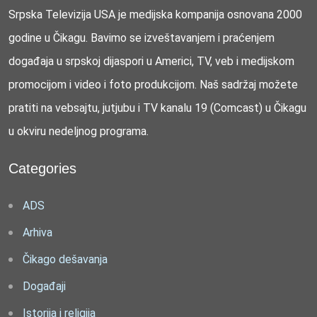
Srpska Televizija USA je medijska kompanija osnovana 2000
godine u Čikagu. Bavimo se izveštavanjem i praćenjem
događaja u srpskoj dijaspori u Americi, TV, veb i medijskom
promocijom i video i foto produkcijom. Naš sadržaj možete
pratiti na vebsajtu, jutjubu i TV kanalu 19 (Comcast) u Čikagu
u okviru nedeljnog programa.
Categories
ADS
Arhiva
Čikago dešavanja
Događaji
Istorija i religija