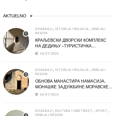
AKTUELNO
,
,
DOGAĐAJI
ISTORIJA I RELIGIJA
SRBIJA I
REGION
КРАЉЕВСКИ ДВОРСКИ КОМПЛЕКС
НА ДЕДИЊУ –ТУРИСТИЧКА
АТРАКЦИЈА
26/07/2026
,
,
DOGAĐAJI
ISTORIJA I RELIGIJA
SRBIJA I
REGION
ОБНОВА МАНАСТИРА НАМАСИЈА,
МОНАШКЕ ЗАДУЖБИНЕ МОРАВСКЕ
СРБИЈЕ
26/07/2026
,
,
,
DOGAĐAJI
KULTURA I UMETNOST
SPORT
SRBIJA I REGION