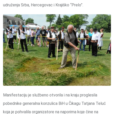
udruženja Srba, Hercegovac i Krajiško “Prelo”.
Manifestaciju je službeno otvorila i na kraju proglesila
pobednike generalna konzulica BiH u Čikagu Tatjana Teluć
koja je pohvalila organizatore na naporima koje čine na