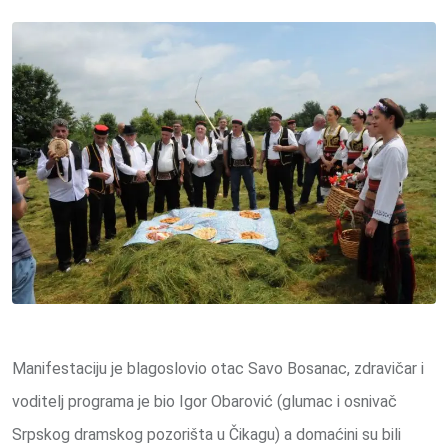
Manifestaciju je blagoslovio otac Savo Bosanac, zdravičar i
voditelj programa je bio Igor Obarović (glumac i osnivač
Srpskog dramskog pozorišta u Čikagu) a domaćini su bili