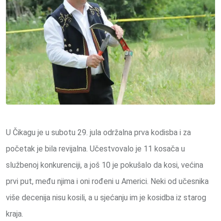
U Čikagu je u subotu 29. jula održalna prva kodisba i za
početak je bila revijalna. Učestvovalo je 11 kosača u
službenoj konkurenciji, a još 10 je pokušalo da kosi, većina
prvi put, među njima i oni rođeni u Americi. Neki od učesnika
više decenija nisu kosili, a u sjećanju im je kosidba iz starog
kraja.