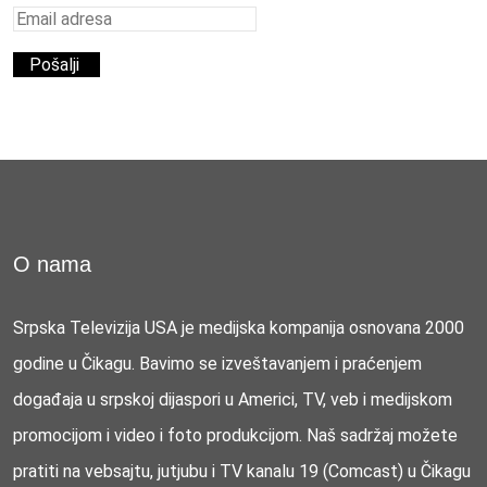
O nama
Srpska Televizija USA je medijska kompanija osnovana 2000
godine u Čikagu. Bavimo se izveštavanjem i praćenjem
događaja u srpskoj dijaspori u Americi, TV, veb i medijskom
promocijom i video i foto produkcijom. Naš sadržaj možete
pratiti na vebsajtu, jutjubu i TV kanalu 19 (Comcast) u Čikagu