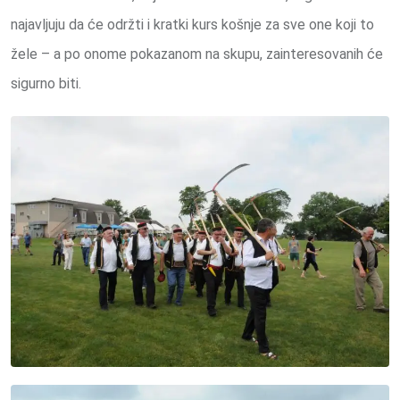
najavljuju da će održti i kratki kurs košnje za sve one koji to
žele – a po onome pokazanom na skupu, zainteresovanih će
sigurno biti.