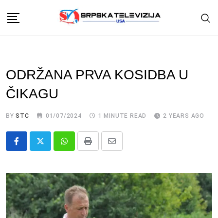
Skip
to
content
ODRŽANA PRVA KOSIDBA U
ČIKAGU
BY
STC
01/07/2024
1 MINUTE READ
2 YEARS AGO
Whatsapp
Print
Share
via
Email