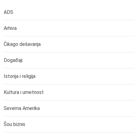
ADS
Arhiva
Čikago dešavanja
Događaji
Istorija i religija
Kultura i umetnost
Severna Amerika
Šou biznis