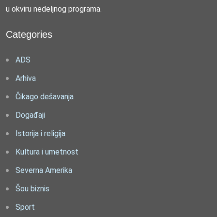
u okviru nedeljnog programa.
Categories
ADS
Arhiva
Čikago dešavanja
Događaji
Istorija i religija
Kultura i umetnost
Severna Amerika
Šou biznis
Sport