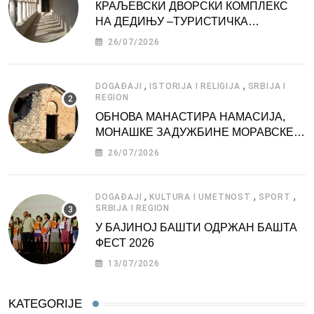
КРАЉЕВСКИ ДВОРСКИ КОМПЛЕКС
НА ДЕДИЊУ –ТУРИСТИЧКА
АТРАКЦИЈА
26/07/2026
,
,
DOGAĐAJI
ISTORIJA I RELIGIJA
SRBIJA I
REGION
ОБНОВА МАНАСТИРА НАМАСИЈА,
МОНАШКЕ ЗАДУЖБИНЕ МОРАВСКЕ
СРБИЈЕ
26/07/2026
,
,
,
DOGAĐAJI
KULTURA I UMETNOST
SPORT
SRBIJA I REGION
У БАЈИНОЈ БАШТИ ОДРЖАН БАШТА
ФЕСТ 2026
13/07/2026
KATEGORIJE