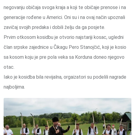
negovanju običaja svoga kraja a koji te običaje prenose i na
generacije rođene u Americi. Oni su i na ovaj način upoznali
zavičaj svojih predaka i dobili želju da ga posjete.
Prvim otkosom kosidbu je otvorio najstariji kosac, ugledni
član srpske zajednice u Čikagu Pero Stanojčić, koji je kosio
sa kosom koju je pre pola veka sa Korduna doneo njegovo
otac.
Iako je kosidba bila revijalna, orgaizatori su podelili nagrade
najboljima.