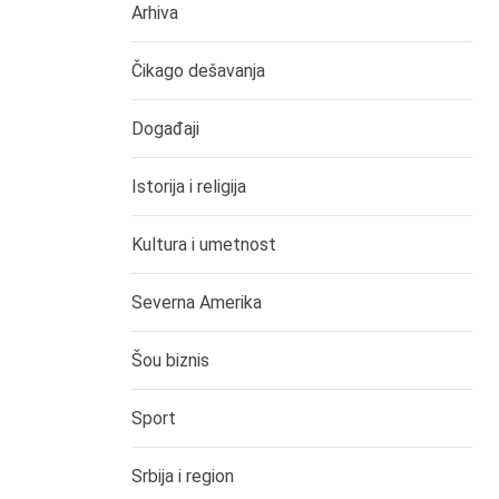
Arhiva
Čikago dešavanja
Događaji
Istorija i religija
Kultura i umetnost
Severna Amerika
Šou biznis
Sport
Srbija i region