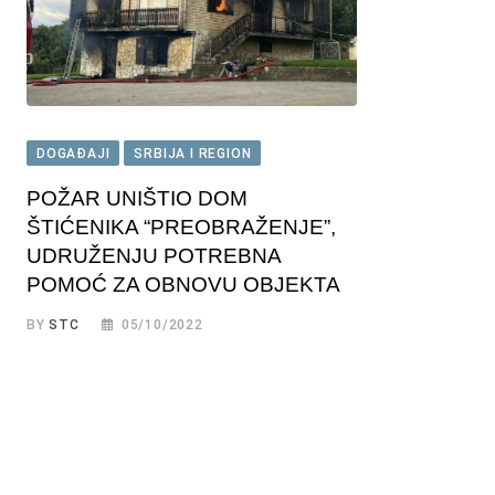
DOGAĐAJI
SRBIJA I REGION
POŽAR UNIŠTIO DOM
ŠTIĆENIKA “PREOBRAŽENJE”,
UDRUŽENJU POTREBNA
POMOĆ ZA OBNOVU OBJEKTA
BY
STC
05/10/2022