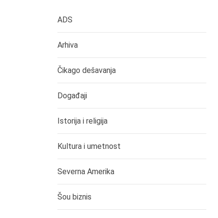
ADS
Arhiva
Čikago dešavanja
Događaji
Istorija i religija
Kultura i umetnost
Severna Amerika
Šou biznis