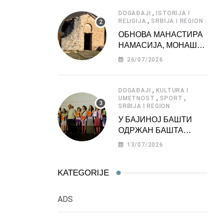
АТРАКЦИЈА
,
DOGAĐAJI
ISTORIJA I
,
RELIGIJA
SRBIJA I REGION
ОБНОВА МАНАСТИРА
НАМАСИЈА, МОНАШКЕ
ЗАДУЖБИНЕ
26/07/2026
МОРАВСКЕ СРБИЈЕ
,
DOGAĐAJI
KULTURA I
,
,
UMETNOST
SPORT
SRBIJA I REGION
У БАЈИНОЈ БАШТИ
ОДРЖАН БАШТА
ФЕСТ 2026
13/07/2026
KATEGORIJE
ADS