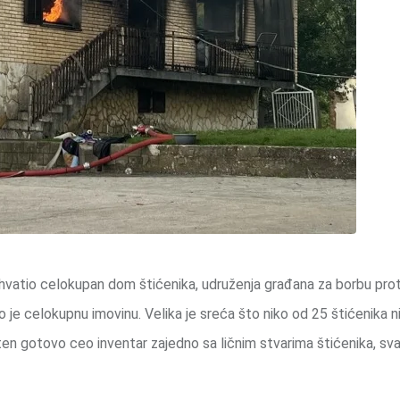
ahvatio celokupan dom štićenika, udruženja građana za borbu prot
io je celokupnu imovinu. Velika je sreća što niko od 25 štićenika ni
ten gotovo ceo inventar zajedno sa ličnim stvarima štićenika, sva 