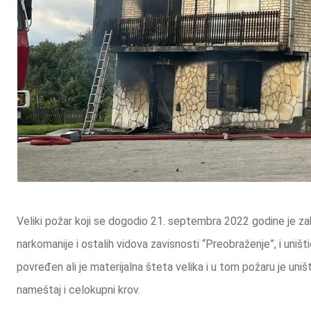
Veliki požar koji se dogodio 21. septembra 2022 godine je z
narkomanije i ostalih vidova zavisnosti “Preobraženje”, i uništ
povređen ali je materijalna šteta velika i u tom požaru je uniš
nameštaj i celokupni krov.