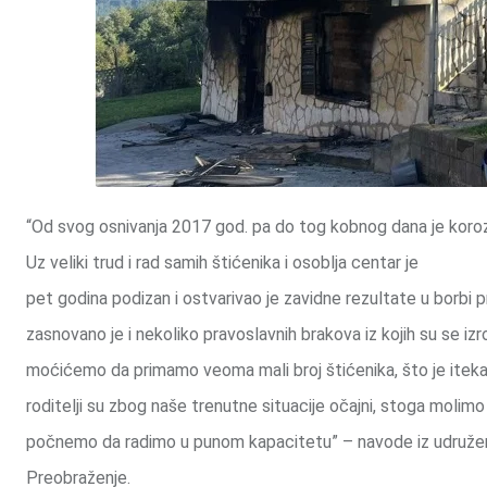
“Od svog osnivanja 2017 god. pa do tog kobnog dana je koroz 
Uz veliki trud i rad samih štićenika i osoblja centar je
pet godina podizan i ostvarivao je zavidne rezultate u borbi pr
zasnovano je i nekoliko pravoslavnih brakova iz kojih su se i
moćićemo da primamo veoma mali broj štićenika, što je itekak
roditelji su zbog naše trenutne situacije očajni, stoga moli
počnemo da radimo u punom kapacitetu” – navode iz udruženja
Preobraženje.