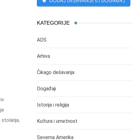
KATEGORIJE
ADS
Arhiva
Čikago dešavanja
Događaji
iv
Istorija i religija
je
stolarija,
Kultura i umetnost
Severna Amerika