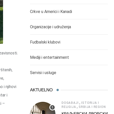
Crkve u Americi i Kanadi
Organizacije i udruženja
Fudbalski klubovi
zavisnosti.
Mediji i entertainment
rštenih,
Servisi i usluge
ve,
 i njihovi
AKTUELNO
tar i
,
i –
DOGAĐAJI
ISTORIJA I
,
RELIGIJA
SRBIJA I REGION
КРАЉЕВСКИ ДВОРСКИ