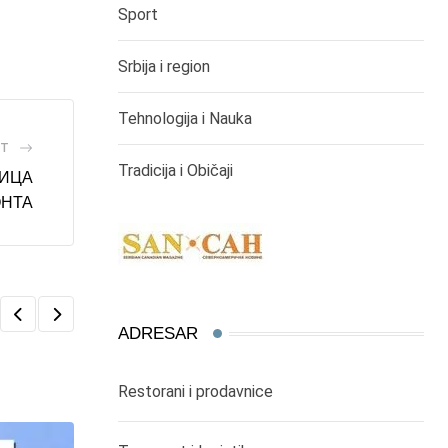
Sport
Srbija i region
Tehnologija i Nauka
ST
Tradicija i Običaji
ЊИЦА
ОНТА
ADRESAR
Restorani i prodavnice