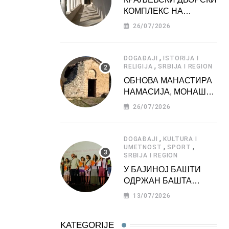
КОМПЛЕКС НА
ДЕДИЊУ –
26/07/2026
ТУРИСТИЧКА
АТРАКЦИЈА
,
DOGAĐAJI
ISTORIJA I
,
RELIGIJA
SRBIJA I REGION
ОБНОВА МАНАСТИРА
НАМАСИЈА, МОНАШКЕ
ЗАДУЖБИНЕ
26/07/2026
МОРАВСКЕ СРБИЈЕ
,
DOGAĐAJI
KULTURA I
,
,
UMETNOST
SPORT
SRBIJA I REGION
У БАЈИНОЈ БАШТИ
ОДРЖАН БАШТА
ФЕСТ 2026
13/07/2026
KATEGORIJE