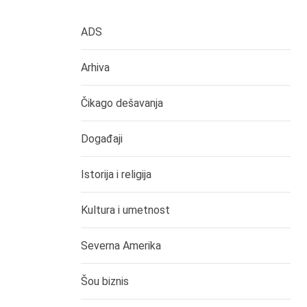
ADS
Arhiva
Čikago dešavanja
Događaji
Istorija i religija
Kultura i umetnost
Severna Amerika
Šou biznis