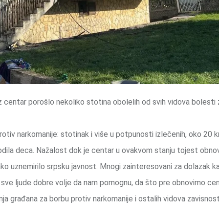
centar porošlo nekoliko stotina obolelih od svih vidova bolesti 
otiv narkomanije: stotinak i više u potpunosti izlečenih, oko 20 k
zrodila deca. Nažalost dok je centar u ovakvom stanju tojest obno
o uznemirilo srpsku javnost. Mnogi zainteresovani za dolazak kao
mo sve ljude dobre volje da nam pomognu, da što pre obnovimo cen
 građana za borbu protiv narkomanije i ostalih vidova zavisnost