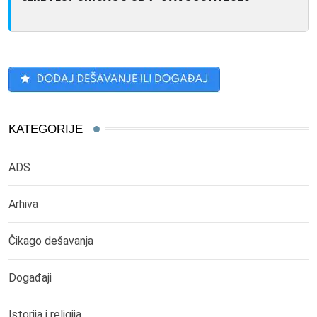
KATEGORIJE
ADS
Arhiva
Čikago dešavanja
Događaji
Istorija i religija