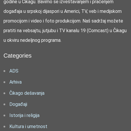
godine u Čikagu. Bavimo se izveštavanjem i praćenjem
događaja u srpskoj dijaspori u Americi, TV, veb i medijskom
promocijom i video i foto produkcijom. Naš sadržaj možete
pratiti na vebsajtu, jutjubu i TV kanalu 19 (Comcast) u Čikagu
u okviru nedeljnog programa.
Categories
ADS
Arhiva
Čikago dešavanja
Događaji
Istorija i religija
Kultura i umetnost