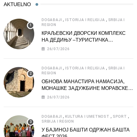
AKTUELNO
,
,
DOGAĐAJI
ISTORIJA I RELIGIJA
SRBIJA I
REGION
КРАЉЕВСКИ ДВОРСКИ КОМПЛЕКС
НА ДЕДИЊУ –ТУРИСТИЧКА
АТРАКЦИЈА
26/07/2026
,
,
DOGAĐAJI
ISTORIJA I RELIGIJA
SRBIJA I
REGION
ОБНОВА МАНАСТИРА НАМАСИЈА,
МОНАШКЕ ЗАДУЖБИНЕ МОРАВСКЕ
СРБИЈЕ
26/07/2026
,
,
,
DOGAĐAJI
KULTURA I UMETNOST
SPORT
SRBIJA I REGION
У БАЈИНОЈ БАШТИ ОДРЖАН БАШТА
ФЕСТ 2026