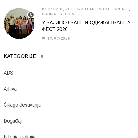
,
,
,
DOGAĐAJI
KULTURA I UMETNOST
SPORT
SRBIJA I REGION
У БАЈИНОЈ БАШТИ ОДРЖАН БАШТА
ФЕСТ 2026
13/07/2026
KATEGORIJE
ADS
Arhiva
Čikago dešavanja
Događaji
Istorija i religija