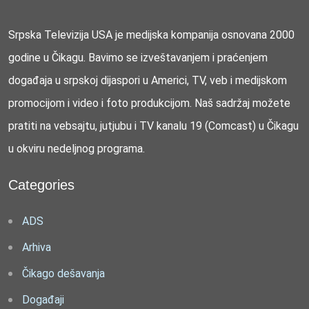
Srpska Televizija USA je medijska kompanija osnovana 2000
godine u Čikagu. Bavimo se izveštavanjem i praćenjem
događaja u srpskoj dijaspori u Americi, TV, veb i medijskom
promocijom i video i foto produkcijom. Naš sadržaj možete
pratiti na vebsajtu, jutjubu i TV kanalu 19 (Comcast) u Čikagu
u okviru nedeljnog programa.
Categories
ADS
Arhiva
Čikago dešavanja
Događaji