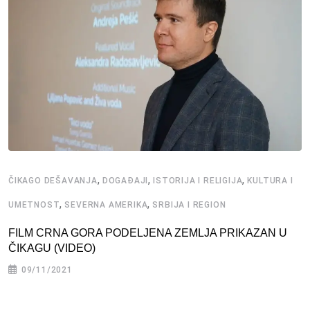
,
,
,
ČIKAGO DEŠAVANJA
DOGAĐAJI
ISTORIJA I RELIGIJA
KULTURA I
,
,
UMETNOST
SEVERNA AMERIKA
SRBIJA I REGION
FILM CRNA GORA PODELJENA ZEMLJA PRIKAZAN U
ČIKAGU (VIDEO)
09/11/2021