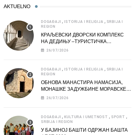
AKTUELNO
,
,
DOGAĐAJI
ISTORIJA I RELIGIJA
SRBIJA I
REGION
КРАЉЕВСКИ ДВОРСКИ КОМПЛЕКС
НА ДЕДИЊУ –ТУРИСТИЧКА
АТРАКЦИЈА
26/07/2026
,
,
DOGAĐAJI
ISTORIJA I RELIGIJA
SRBIJA I
REGION
ОБНОВА МАНАСТИРА НАМАСИЈА,
МОНАШКЕ ЗАДУЖБИНЕ МОРАВСКЕ
СРБИЈЕ
26/07/2026
,
,
,
DOGAĐAJI
KULTURA I UMETNOST
SPORT
SRBIJA I REGION
У БАЈИНОЈ БАШТИ ОДРЖАН БАШТА