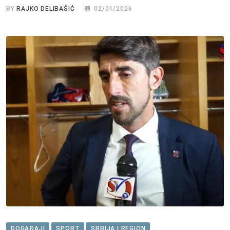
BY
RAJKO DELIBAŠIĆ
02/01/2026
DOGAĐAJI
SPORT
SRBIJA I REGION