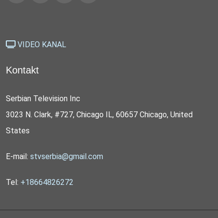
VIDEO KANAL
Kontakt
Serbian Television Inc
3023 N. Clark, #727, Chicago IL, 60657 Chicago, United
States
E-mail:
stvserbia@gmail.com
Tel:
+18664826272