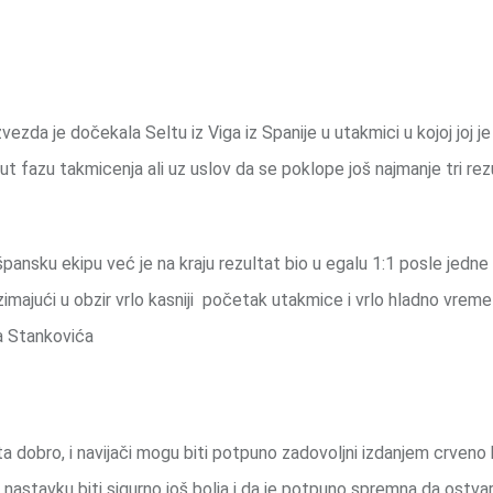
zda je dočekala Seltu iz Viga iz Spanije u utakmici u kojoj joj j
t fazu takmicenja ali uz uslov da se poklope još najmanje tri rez
 špansku ekipu već je na kraju rezultat bio u egalu 1:1 posle jedne
zimajući u obzir vrlo kasniji početak utakmice i vrlo hladno vreme
ra Stankovića
 dobro, i navijači mogu biti potpuno zadovoljni izdanjem crveno 
 nastavku biti sigurno još bolja i da je potpuno spremna da ostvar