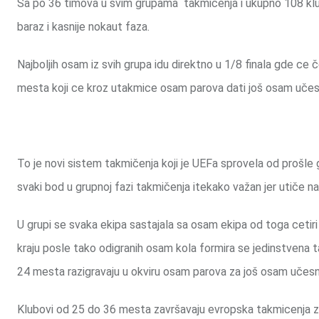
Sa po 36 timova u svim grupama takmičenja i ukupno 108 klu
baraz i kasnije nokaut faza.
Najboljih osam iz svih grupa idu direktno u 1/8 finala gde c
mesta koji ce kroz utakmice osam parova dati još osam učesn
To je novi sistem takmičenja koji je UEFa sprovela od prošle g
svaki bod u grupnoj fazi takmičenja itekako važan jer utiče na
U grupi se svaka ekipa sastajala sa osam ekipa od toga cetiri 
kraju posle tako odigranih osam kola formira se jedinstvena 
24 mesta razigravaju u okviru osam parova za još osam učesn
Klubovi od 25 do 36 mesta završavaju evropska takmicenja z