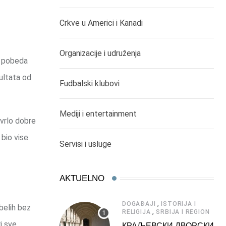
Crkve u Americi i Kanadi
Organizacije i udruženja
e pobeda
ultata od
Fudbalski klubovi
Mediji i entertainment
 vrlo dobre
 bio vise
Servisi i usluge
AKTUELNO
,
DOGAĐAJI
ISTORIJA I
belih bez
,
RELIGIJA
SRBIJA I REGION
i sve
КРАЉЕВСКИ ДВОРСКИ