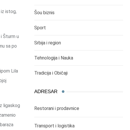
iz istog,
Šou biznis
Sport
 i Šturm u
Srbija i region
enu sa po
Tehnologija i Nauka
ipom Lila
Tradicija i Običaji
ojoj
ADRESAR
z ligaskog
Restorani i prodavnice
 zamenio
 baraza
Transport i logistika