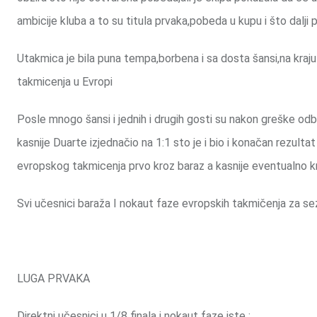
ambicije kluba a to su titula prvaka,pobeda u kupu i što dalji 
Utakmica je bila puna tempa,borbena i sa dosta šansi,na kraju 
takmicenja u Evropi
Posle mnogo šansi i jednih i drugih gosti su nakon greške o
kasnije Duarte izjednačio na 1:1 sto je i bio i konačan rezult
evropskog takmicenja prvo kroz baraz a kasnije eventualno k
Svi učesnici baraža I nokaut faze evropskih takmičenja za 
LUGA PRVAKA
Direktni učesnici u 1/8 finala i nokaut faze iste :