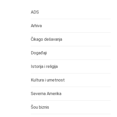
ADS
Arhiva
Čikago dešavanja
Događaji
Istorija i religija
Kultura i umetnost
Severna Amerika
Šou biznis