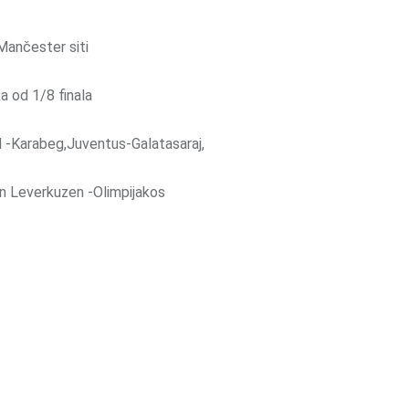
Mančester siti
a od 1/8 finala
 -Karabeg,Juventus-Galatasaraj,
rn Leverkuzen -Olimpijakos