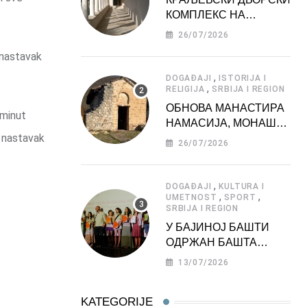
КОМПЛЕКС НА
ДЕДИЊУ –
26/07/2026
ТУРИСТИЧКА
 nastavak
АТРАКЦИЈА
,
DOGAĐAJI
ISTORIJA I
,
RELIGIJA
SRBIJA I REGION
ОБНОВА МАНАСТИРА
 minut
НАМАСИЈА, МОНАШКЕ
a nastavak
ЗАДУЖБИНЕ
26/07/2026
МОРАВСКЕ СРБИЈЕ
,
DOGAĐAJI
KULTURA I
,
,
UMETNOST
SPORT
SRBIJA I REGION
У БАЈИНОЈ БАШТИ
ОДРЖАН БАШТА
ФЕСТ 2026
13/07/2026
KATEGORIJE