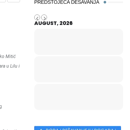
Share
Print
PREDSTOJEĆA DEŠAVANJA
via
Email
AUGUST, 2026
ko Mitić
a u Lilu i
g