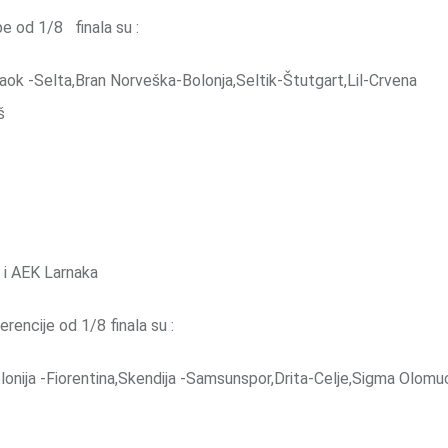
e od 1/8 finala su :
k -Selta,Bran Norveška-Bolonja,Seltik-Štutgart,Lil-Crvena
š
 i AEK Larnaka
encije od 1/8 finala su :
lonija -Fiorentina,Skendija -Samsunspor,Drita-Celje,Sigma Olomu