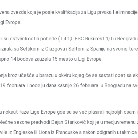
na zvezda koja je posle kvalifikacija za Ligu prvaka I eliminacije 
gi Evrope.
su ostvarili četiri pobede ( Lil 1;0,BSC Bukurešt 1;0 u Beogradu
irala sa Seltikom iz Glazgova i Seltom iz Spanije na svome ter
ukupno 14 bodova zauzela 15 mesto u Ligi Evrope.
nja kroz učešće u barazu u okviru kojeg če se sastati opet sa ek
19 februara i nedelju dana kasnije 26 februara u Beogradu na sv
 nokaut faze Lige Evrope gde su se već plasirali najboljih osam i
rolećne sezone predvodi Dejan Stanković koji je u medjuvremenu
vile iz Engleske ili Liona iz Francuske a nakon odigranih utakmica