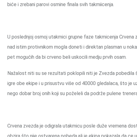
biće i zrebani parovi osmine finala svih takmiicenja.
U poslednjoj osmoj utakmici grupne faze takmicenja Crvena zve
nad istim protivnikom mogla doneti i direktan plasman u nokau
pet mogućih da bi crveno beli uskocili medju prvih osam.
Nažalost niti su se rezultati poklopili niti je Zvezda pobedila
igre obe ekipe i u prisustvu više od 40000 gledalaca, što je u
nego dobar broj onih koji su poželeli da podrže pulene trene
Crvena zvezda je odigrala utakmicu posle duže vremena dosta
obzira što nije ostvarena pobeda,ali je ekipa pokazala da ce u