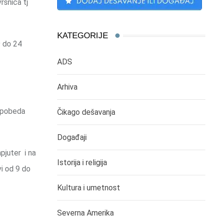
ršnica tj
KATEGORIJE
9 do 24
ADS
Arhiva
a pobeda
Čikago dešavanja
Događaji
pjuter i na
Istorija i religija
vi od 9 do
Kultura i umetnost
Severna Amerika