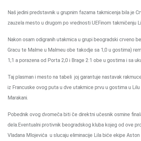
Naš jedini predstavnik u grupnim fazama takmicenja bila je Crve
zauzela mesto u drugom po vrednosti UEFinom takmičenju Li
Nakon osam odigranih utakmica u grupi beogradski crveno beli 
Gracu te Malme u Malmeu obe takodje sa 1;0 u gostima) remiz
1;1 a porazena od Porta 2;0 i Brage 2:1 obe u gostima i sa 
Taj plasman i mesto na tabeli joj garantuje nastavak rakmuce
iz Francuske ovog puta u dve utakmice prvu u gostima u Lilu 
Marakani.
Pobednik ovog dvomeča biti če direktni učesnik osmine finala
dela.Eventualni protivnik beogradskog kluba kojeg od ove p
Vladana Mlojevića u slucaju eliminacije Lila biće ekipe Aston 