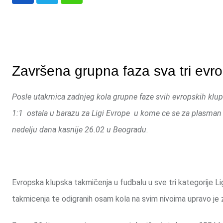
Whatsapp
Završena grupna faza sva tri evr
Posle utakmica zadnjeg kola grupne faze svih evropskih klu
1:1 ostala u barazu za Ligi Evrope u kome ce se za plasman u
nedelju dana kasnije 26.02 u Beogradu
.
Evropska klupska takmičenja u fudbalu u sve tri kategorije Lig
takmicenja te odigranih osam kola na svim nivoima upravo je 