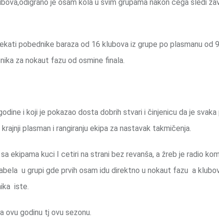
bova,odigrano je osam kola u svim grupama nakon čega sledi zav
e čekati pobednike baraza od 16 klubova iz grupe po plasmanu od 
ika za nokaut fazu od osmine finala.
odine i koji je pokazao dosta dobrih stvari i činjenicu da je svak
 krajnji plasman i rangiranju ekipa za nastavak takmičenja.
sa ekipama kuci I cetiri na strani bez revanša, a žreb je radio kom
tabela u grupi gde prvih osam idu direktno u nokaut fazu a klubo
ika iste.
a ovu godinu tj ovu sezonu.