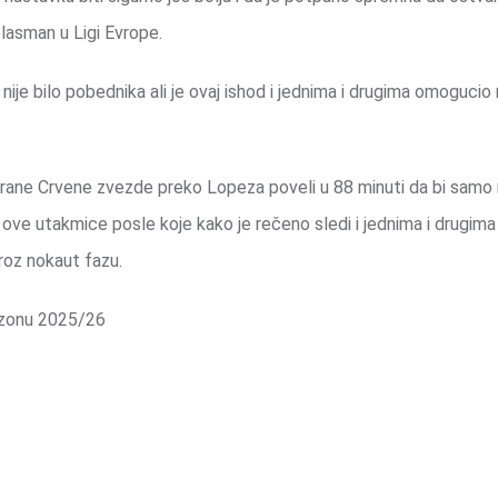
plasman u Ligi Evrope.
nije bilo pobednika ali je ovaj ishod i jednima i drugima omogucio
dbrane Crvene zvezde preko Lopeza poveli u 88 minuti da bi samo
at ove utakmice posle koje kako je rečeno sledi i jednima i drugim
roz nokaut fazu.
sezonu 2025/26