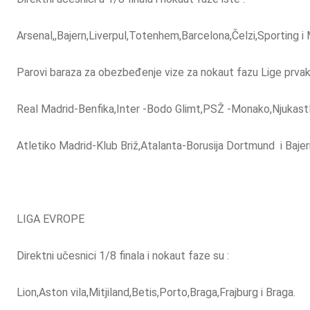
Arsenal,,Bajern,Liverpul,Totenhem,Barcelona,Čelzi,Sporting i 
Parovi baraza za obezbeđenje vize za nokaut fazu Lige prvak
Real Madrid-Benfika,Inter -Bodo Glimt,PSŽ -Monako,Njukastl
Atletiko Madrid-Klub Briž,Atalanta-Borusija Dortmund i Baje
LIGA EVROPE
Direktni učesnici 1/8 finala i nokaut faze su :
Lion,Aston vila,Mitjiland,Betis,Porto,Braga,Frajburg i Braga.