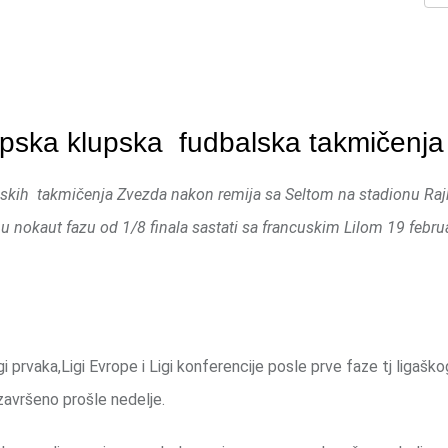
opska klupska fudbalska takmičenja
pskih takmičenja Zvezda nakon remija sa Seltom na stadionu Raj
 nokaut fazu od 1/8 finala sastati sa francuskim Lilom 19 februar
i prvaka,Ligi Evrope i Ligi konferencije posle prve faze tj ligaško
završeno prošle nedelje.