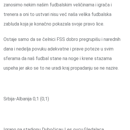
zanosimo nekim našim fudbalskim veličinama i igrača i
trenera a oni to ustvari nisu već naša velika fudbalska
zabluda koja je konačno pokazala svoje pravo lice.
Ostaje samo da se čelnici FSS dobro pregrupišu i narednih
dana i nedelja povuku adekvatne i prave poteze u svim
sferama da naš fudbal stane na noge i krene stazama
uspeha jer ako se to ne uradi kraj propadanju se ne nazire.
Srbija-Albanija 0;1 (0;1)
Igrano na stadionu Dubočicau Les ovcu.Gledalaca