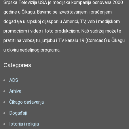
Srpska Televizija USA je medijska kompanija osnovana 2000
godine u Čikagu. Bavimo se izveštavanjem i praćenjem
događaja u srpskoj dijaspori u Americi, TV, veb i medijskom
promocijom i video i foto produkcijom. Naš sadržaj možete
pratiti na vebsajtu, jutjubu i TV kanalu 19 (Comcast) u Čikagu
u okviru nedeljnog programa.
Categories
ADS
Arhiva
Čikago dešavanja
Događaji
Istorija i religija