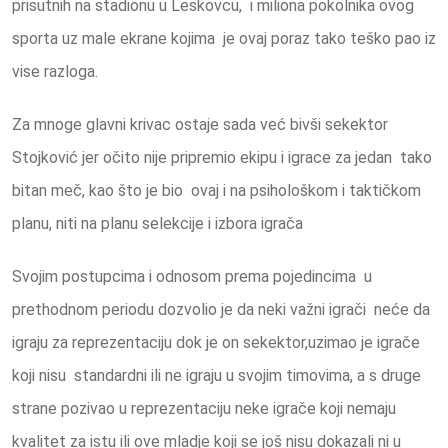
prisutnih na stadionu u Leskovcu, i miliona pokolnika ovog
sporta uz male ekrane kojima je ovaj poraz tako teško pao iz
vise razloga.
Za mnoge glavni krivac ostaje sada već bivši sekektor
Stojković jer očito nije pripremio ekipu i igrace za jedan tako
bitan meč, kao što je bio ovaj i na psihološkom i taktičkom
planu, niti na planu selekcije i izbora igrača
Svojim postupcima i odnosom prema pojedincima u
prethodnom periodu dozvolio je da neki važni igrači neće da
igraju za reprezentaciju dok je on sekektor,uzimao je igrače
koji nisu standardni ili ne igraju u svojim timovima, a s druge
strane pozivao u reprezentaciju neke igrače koji nemaju
kvalitet za istu ili ove mladje koji se još nisu dokazali ni u