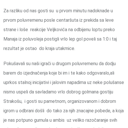
Za razliku od nas gosti su u prvom minutu nadoknade u
prvom poluvremenu posle centaršuta iz prekida sa leve
strane i loše reakcije Veljkovića na odbijenu loptu preko
Manaja iz poluvoleja postigli vrlo lep gol poveli sa 1:0 i taj
rezultat je ostao do kraja utakmice.
Pokušavali su naši igrači u drugom poluvremenu da dodju
barem do izjednačenja koje bi im i te kako odgovaralo,ali
uprkos stalnoj inicijativi i jalovim napadima uz neke polušanse
nismo uspeli da savladamo vrlo dobrog golmana gostiju
Strakošu, i gosti su pametnom, organizovanom i dobrom
igrom u odbrani došli do tako za njih znacajne pobede, a koja
je nas potpuno gurnula u ambis uz veliko razočaranje svih