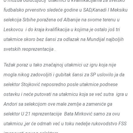
U možda odlučujućij utakmici u kvalifikacijama za svetsko
fudbalsko prvenstvo sledeće godine u SAD,Kanadi I Meksiku
selekcija Srbihe poražena od Albanije na svome terenu u
Leskovcu i do kraja kvalifikacija u kojima je ostalo još tri
utakmice skoro bez šansi za odlazak na Mundijal najboljih
svetskih reoprezentacija .
Težak poraz u tako značajnoj utakmici uz igru koja nije
mogla nikog zadovoljiti i gubitak šansi za SP uslovilo ja da
selektor Stojković neposredno posle utakmice podnese
ostavku i neće putovati na utakmicu koja se već sutra igra u
Andori sa selekcijom ove male zemlje a zameniće ga
selektor U 21 reprezentaciije Bata Mirković samo za ovu
utakmicu ,jer će odmah već u toku nedelje rukovodstvo FSS