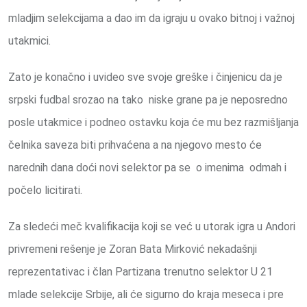
mladjim selekcijama a dao im da igraju u ovako bitnoj i važnoj
utakmici.
Zato je konačno i uvideo sve svoje greške i činjenicu da je
srpski fudbal srozao na tako niske grane pa je neposredno
posle utakmice i podneo ostavku koja će mu bez razmišljanja
čelnika saveza biti prihvaćena a na njegovo mesto će
narednih dana doći novi selektor pa se o imenima odmah i
počelo licitirati.
Za sledeći meč kvalifikacija koji se već u utorak igra u Andori
privremeni rešenje je Zoran Bata Mirković nekadašnji
reprezentativac i član Partizana trenutno selektor U 21
mlade selekcije Srbije, ali će sigurno do kraja meseca i pre