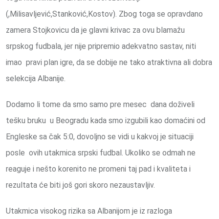
(,Milisavljević,Stanković,Kostov). Zbog toga se opravdano
zamera Stojkovicu da je glavni krivac za ovu blamažu
srpskog fudbala, jer nije pripremio adekvatno sastav, niti
imao pravi plan igre, da se dobije ne tako atraktivna ali dobra
selekcija Albanije.
Dodamo li tome da smo samo pre mesec dana doživeli
tešku bruku u Beogradu kada smo izgubili kao domaćini od
Engleske sa čak 5:0, dovoljno se vidi u kakvoj je situaciji
posle ovih utakmica srpski fudbal. Ukoliko se odmah ne
reaguje i nešto korenito ne promeni taj pad i kvaliteta i
rezultata će biti još gori skoro nezaustavljiv.
Utakmica visokog rizika sa Albanijom je iz razloga