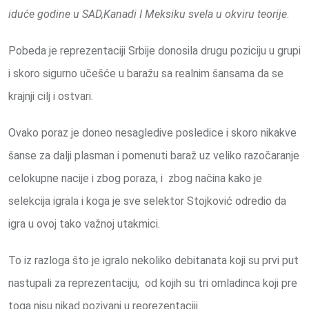
iduće godine u SAD,Kanadi I Meksiku svela u okviru teorije
.
Pobeda je reprezentaciji Srbije donosila drugu poziciju u grupi
i skoro sigurno učešće u baražu sa realnim šansama da se
krajnji cilj i ostvari.
Ovako poraz je doneo nesagledive posledice i skoro nikakve
šanse za dalji plasman i pomenuti baraž uz veliko razočaranje
celokupne nacije i zbog poraza, i zbog načina kako je
selekcija igrala i koga je sve selektor Stojković odredio da
igra u ovoj tako važnoj utakmici.
To iz razloga što je igralo nekoliko debitanata koji su prvi put
nastupali za reprezentaciju, od kojih su tri omladinca koji pre
toga nisu nikad pozivani u reorezentaciji