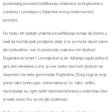
poslednjeg prozora kvalifikacija i utakmica sa Englezima u
Londonu i Letonijom u Srbiji ime novog selektora biti
poznato.
Do tada i tih zadnjih utakmica kvalifikacija ostaje da živimo u
nadi da možda ipak prodjemo dalje a to se može desiti samo
ako pobedimo sve tri preostale utaknice nm Andora i
Engleska na strani I Letonija kuci a da Albanija izgubi jednu ili
igra obe nerešeno u šta je sve teško verovati obzirom na
raspored i na naše gostovanje Englezima. Zbog toga je ovaj
poraz tako tesko pao svima nama uz to tako veliko
razocaranje su i igre naših reprezentativaca u celini koje nisu
ni nalik onom što se od njih očekivalo.