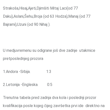
Strakoša,Hisaj,Ajeti,Djimšiti Mitaj Laci(od 77
Daku),Aslani,Šehu,Broja (od 63 Hodza),Manaj (od 77
Bajrami),Uzuni (od 90 Nihaj ).
U medjuvremenu su odigrane još dve zadnje utakmice
pretposlednjeg prozora
1.Andora -Srbija. 1:3
2.Letonija -Engleska. 0:5
Trenutna tabela pred zadnja dva kola i poslednji prozor
kvalifikacija posle kojeg čijeg završetka prvi ide direktno na