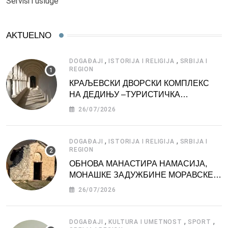
Servisi i usluge
AKTUELNO
,
,
DOGAĐAJI
ISTORIJA I RELIGIJA
SRBIJA I
REGION
КРАЉЕВСКИ ДВОРСКИ КОМПЛЕКС
НА ДЕДИЊУ –ТУРИСТИЧКА
АТРАКЦИЈА
26/07/2026
,
,
DOGAĐAJI
ISTORIJA I RELIGIJA
SRBIJA I
REGION
ОБНОВА МАНАСТИРА НАМАСИЈА,
МОНАШКЕ ЗАДУЖБИНЕ МОРАВСКЕ
СРБИЈЕ
26/07/2026
,
,
,
DOGAĐAJI
KULTURA I UMETNOST
SPORT