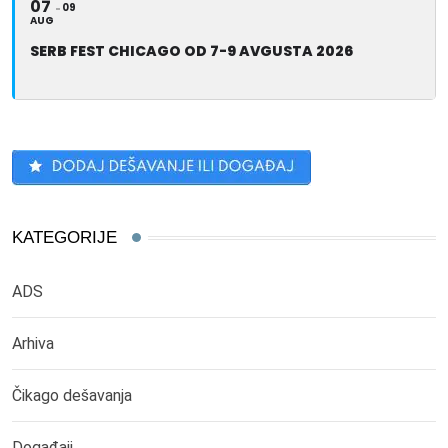
07
09
AUG
SERB FEST CHICAGO OD 7-9 AVGUSTA 2026
KATEGORIJE
ADS
Arhiva
Čikago dešavanja
Događaji