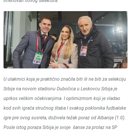
imenovati novog selektora.
U utakmici koja je praktično značila biti ili ne biti za selekciju
Srbije na novom stadionu Dubočica u Leskovcu Srbija je
uprkos velikim očekivanjima I optimizmom koji je vladao
kod svih igrača stručnog štaba I svakog poklonika fudbalske
igre pre ovog susreta, doživela težak poraz od Albanije (1:0).
Posle istog poraza Srbija je svoje šanse za prolaz na SP