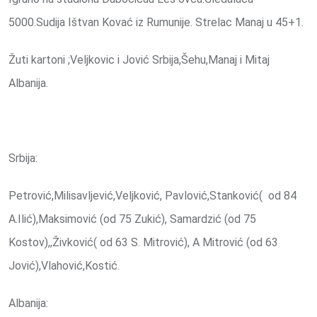
5000.Sudija Ištvan Kovać iz Rumunije. Strelac Manaj u 45+1.
Žuti kartoni ;Veljkovic i Jović Srbija,Šehu,Manaj i Mitaj
Albanija.
Srbija:
Petrović,Milisavljević,Veljković, Pavlović,Stanković( od 84
A.Ilić),Maksimović (od 75 Zukić), Samardzić (od 75
Kostov),,Živković( od 63 S. Mitrović), A Mitrović (od 63
Jović),Vlahović,Kostić.
Albanija: