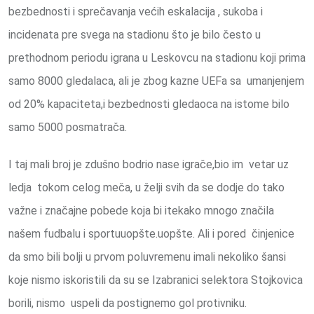
bezbednosti i sprečavanja većih eskalacija , sukoba i
incidenata pre svega na stadionu što je bilo često u
prethodnom periodu igrana u Leskovcu na stadionu koji prima
samo 8000 gledalaca, ali je zbog kazne UEFa sa umanjenjem
od 20% kapaciteta,i bezbednosti gledaoca na istome bilo
samo 5000 posmatrača.
I taj mali broj je zdušno bodrio nase igrače,bio im vetar uz
ledja tokom celog meča, u želji svih da se dodje do tako
važne i značajne pobede koja bi itekako mnogo značila
našem fudbalu i sportuuopšte.uopšte. Ali i pored činjenice
da smo bili bolji u prvom poluvremenu imali nekoliko šansi
koje nismo iskoristili da su se Izabranici selektora Stojkovica
borili, nismo uspeli da postignemo gol protivniku.