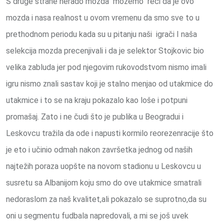
S druge strane nerado mozda možemo reći da je ovo
mozda i nasa realnost u ovom vremenu da smo sve to u
prethodnom periodu kada su u pitanju naši igrači I naša
selekcija mozda precenjivali i da je selektor Stojkovic bio
velika zabluda jer pod njegovim rukovodstvom nismo imali
igru nismo znali sastav koji je stalno menjao od utakmice do
utakmice i to se na kraju pokazalo kao loše i potpuni
promašaj. Zato i ne čudi što je publika u Beogradui i
Leskovcu tražila da ode i napusti kormilo reorezenracije što
je eto i učinio odmah nakon završetka jednog od naših
najtežih poraza uopšte na novom stadionu u Leskovcu u
susretu sa Albanijom koju smo do ove utakmice smatrali
nedoraslom za naš kvalitet,ali pokazalo se suprotno,da su
oni u segmentu fudbala napredovali, a mi se još uvek