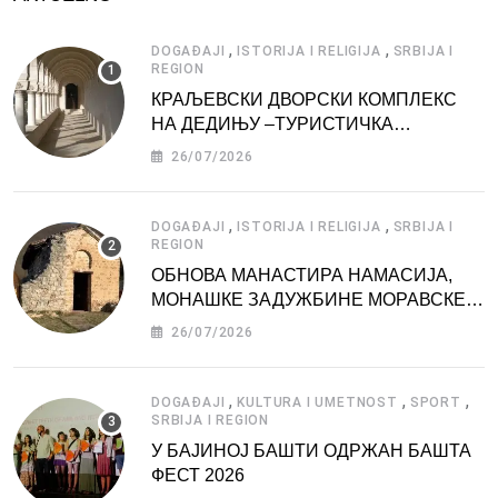
,
,
DOGAĐAJI
ISTORIJA I RELIGIJA
SRBIJA I
REGION
КРАЉЕВСКИ ДВОРСКИ КОМПЛЕКС
НА ДЕДИЊУ –ТУРИСТИЧКА
АТРАКЦИЈА
26/07/2026
,
,
DOGAĐAJI
ISTORIJA I RELIGIJA
SRBIJA I
REGION
ОБНОВА МАНАСТИРА НАМАСИЈА,
МОНАШКЕ ЗАДУЖБИНЕ МОРАВСКЕ
СРБИЈЕ
26/07/2026
,
,
,
DOGAĐAJI
KULTURA I UMETNOST
SPORT
SRBIJA I REGION
У БАЈИНОЈ БАШТИ ОДРЖАН БАШТА
ФЕСТ 2026