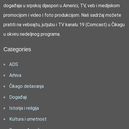
događaja u srpskoj dijaspori u Americi, TV, veb i medijskom
promocijom i video i foto produkcijom. Naš sadržaj možete
pratiti na vebsajtu, jutjubu i TV kanalu 19 (Comcast) u Čikagu
u okviru nedeljnog programa.
Categories
ADS
Arhiva
Čikago dešavanja
Događaji
Istorija i religija
Kultura i umetnost