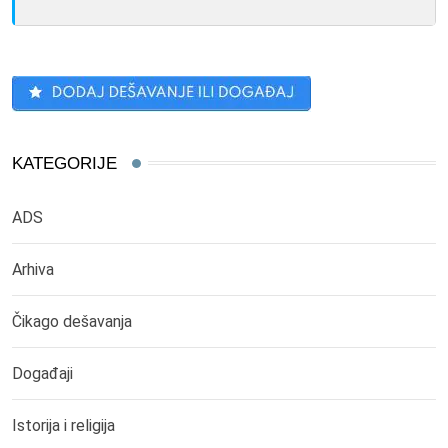
KATEGORIJE
ADS
Arhiva
Čikago dešavanja
Događaji
Istorija i religija