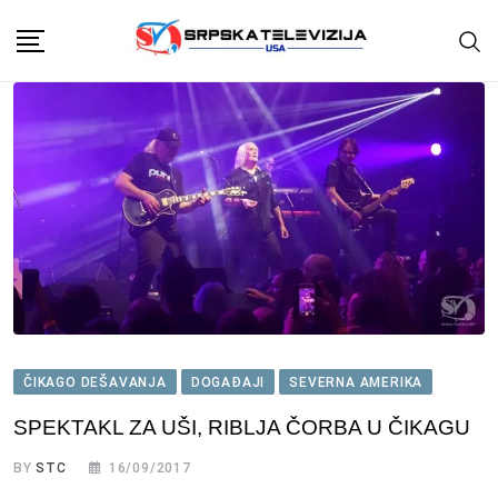
Skip
to
content
ČIKAGO DEŠAVANJA
DOGAĐAJI
SEVERNA AMERIKA
SPEKTAKL ZA UŠI, RIBLJA ČORBA U ČIKAGU
BY
STC
16/09/2017