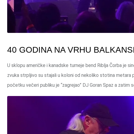
40 GODINA NA VRHU BALKAN
U sklopu američke i kanadske turneje bend Riblja Čorba je sin
zvuka strpljivo su stajali u koloni od nekoliko stotina metara
početku večeri publiku je “zagrejao” DJ Goran Spaz a zatim se 