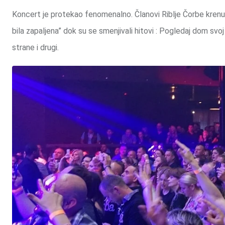
Koncert je protekao fenomenalno. Članovi Riblje Čorbe krenu
bila zapaljena” dok su se smenjivali hitovi : Pogledaj dom sv
strane i drugi.