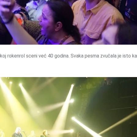
čkoj rokenrol sceni već 40 godina. Svaka pesma zvučala je isto k