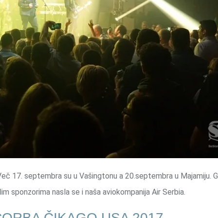
. Več 17. septembra su u Vašingtonu a 20.septembra u Majamiju. G
im sponzorima nasla se i naša aviokompanija Air Serbia.
 ČORBA ČIKAGO USA 2017