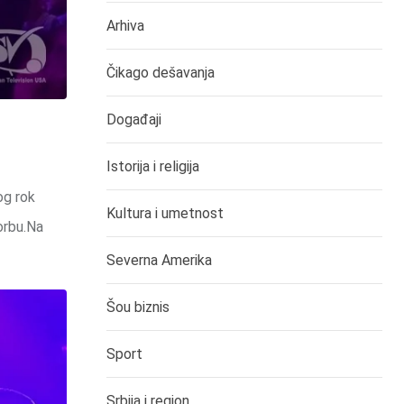
Arhiva
Čikago dešavanja
Događaji
Istorija i religija
og rok
Kultura i umetnost
Čorbu.Na
Severna Amerika
Šou biznis
Sport
Srbija i region