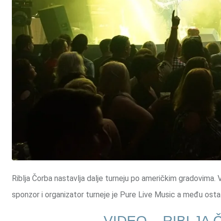
Riblja Čorba nastavlja dalje turneju po američkim gradovima
sponzor i organizator turneje je Pure Live Music a među ostal
VIDEO – RIBLJA