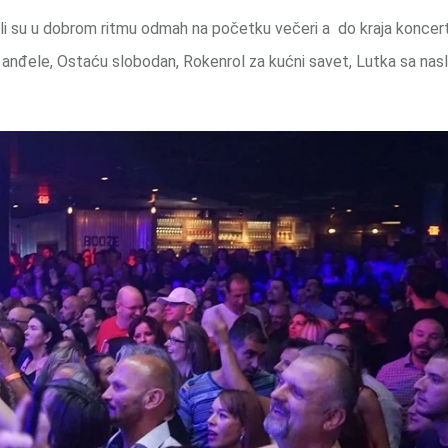
li su u dobrom ritmu odmah na početku večeri a do kraja koncer
oj anđele, Ostaću slobodan, Rokenrol za kućni savet, Lutka sa nas