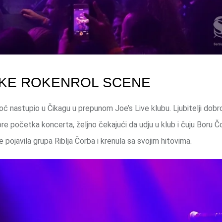
SKE ROKENROL SCENE
oć nastupio u Čikagu u prepunom Joe’s Live klubu. Ljubitelji dobr
 pre početka koncerta, željno čekajući da udju u klub i čuju Boru 
pojavila grupa Riblja Čorba i krenula sa svojim hitovima.