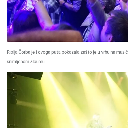
Riblja Čorba je i ovoga puta pokazala zašto je u vrhu na muzi
snimljenom albumu.