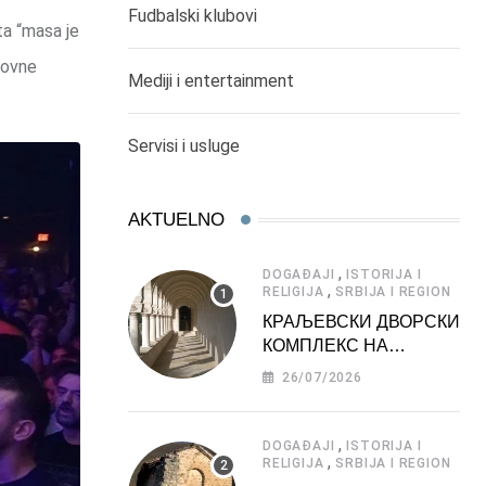
Fudbalski klubovi
ta “masa je
lovne
Mediji i entertainment
Servisi i usluge
AKTUELNO
,
DOGAĐAJI
ISTORIJA I
,
RELIGIJA
SRBIJA I REGION
КРАЉЕВСКИ ДВОРСКИ
КОМПЛЕКС НА
ДЕДИЊУ –
26/07/2026
ТУРИСТИЧКА
АТРАКЦИЈА
,
DOGAĐAJI
ISTORIJA I
,
RELIGIJA
SRBIJA I REGION