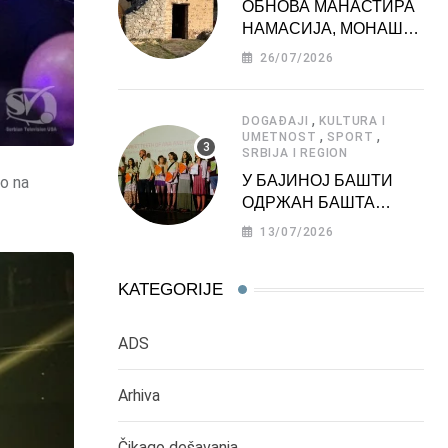
ОБНОВА МАНАСТИРА
НАМАСИЈА, МОНАШКЕ
ЗАДУЖБИНЕ
26/07/2026
МОРАВСКЕ СРБИЈЕ
,
DOGAĐAJI
KULTURA I
,
,
UMETNOST
SPORT
SRBIJA I REGION
У БАЈИНОЈ БАШТИ
ao na
ОДРЖАН БАШТА
ФЕСТ 2026
13/07/2026
KATEGORIJE
ADS
Arhiva
Čikago dešavanja