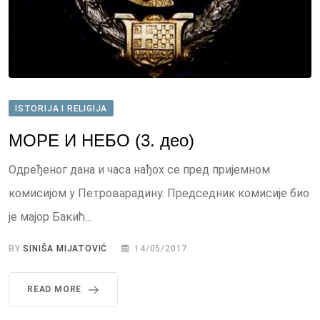
ISTORIJA I RELIGIJA
МОРЕ И НЕБО (3. део)
Одређеног дана и часа нађох се пред пријемном
комисијом у Петроварадину. Председник комисије био
је мајор Бакић...
BY
SINIŠA MIJATOVIĆ
14/05/2017
READ MORE