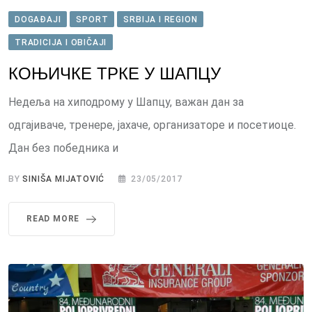
DOGAĐAJI
SPORT
SRBIJA I REGION
TRADICIJA I OBIČAJI
КОЊИЧКЕ ТРКЕ У ШАПЦУ
Недеља на хиподрому у Шапцу, важан дан за
одгајиваче, тренере, јахаче, организаторе и посетиоце.
Дан без победника и
BY
SINIŠA MIJATOVIĆ
23/05/2017
READ MORE