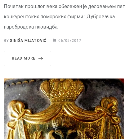
Почетак прошлог века обележен је деловањем пет
конкурентских поморских фирми : Дубровачка
паробродска пловидба,
BY
SINIŠA MIJATOVIĆ
06/05/2017
READ MORE