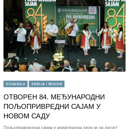
DOGAĐAJI
SRBIJA I REGION
ОТВОРЕН 84. МЕЂУНАРОДНИ
ПОЉОПРИВРЕДНИ САЈАМ У
НОВОМ САДУ
Пољопривредни сајам у излагачком делу је за десет