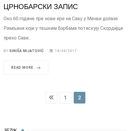
ЦРНОБАРСКИ ЗАПИС
Око 60.године пре нове ере на Саву у Мачви долазе
Римљани који у тешким борбама потискују Скордијце
преко Саве...
BY
SINIŠA MIJATOVIĆ
18/04/2017
READ MORE
1
2
JEZIK