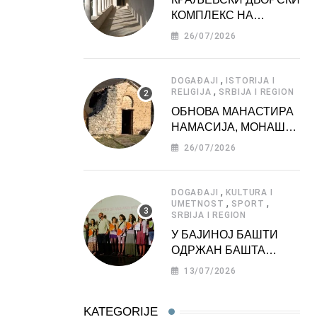
КОМПЛЕКС НА
ДЕДИЊУ –
26/07/2026
ТУРИСТИЧКА
АТРАКЦИЈА
,
DOGAĐAJI
ISTORIJA I
,
RELIGIJA
SRBIJA I REGION
ОБНОВА МАНАСТИРА
НАМАСИЈА, МОНАШКЕ
ЗАДУЖБИНЕ
26/07/2026
МОРАВСКЕ СРБИЈЕ
,
DOGAĐAJI
KULTURA I
,
,
UMETNOST
SPORT
SRBIJA I REGION
У БАЈИНОЈ БАШТИ
ОДРЖАН БАШТА
ФЕСТ 2026
13/07/2026
KATEGORIJE