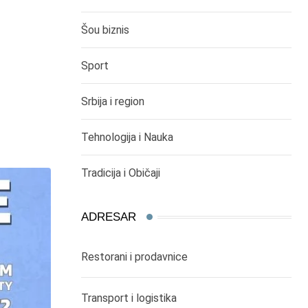
Šou biznis
,
,
DOGAĐAJI
ISTORIJA I RELIGIJA
SRBIJA I REGION
Sport
СЕЋАЊЕ НА ХРАБРЕ БРАНИОЦЕ БЕОГРАДА
РАТУ
Srbija i region
17/10/2017
Tehnologija i Nauka
Tradicija i Običaji
ADRESAR
Restorani i prodavnice
Transport i logistika