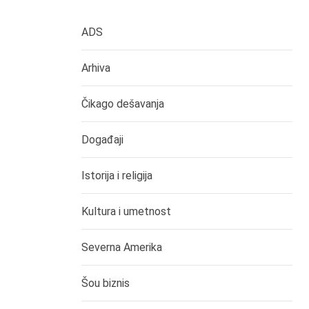
ADS
Arhiva
Čikago dešavanja
Događaji
Istorija i religija
Kultura i umetnost
Severna Amerika
Šou biznis