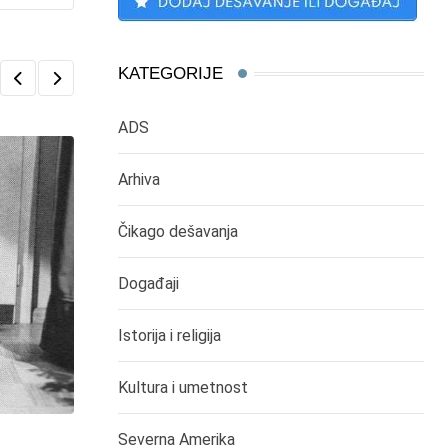
KATEGORIJE
ADS
Arhiva
Čikago dešavanja
Događaji
Istorija i religija
Kultura i umetnost
Severna Amerika