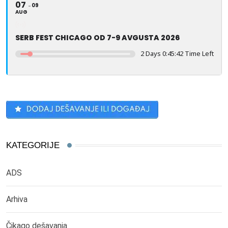
07
09
AUG
SERB FEST CHICAGO OD 7-9 AVGUSTA 2026
2 Days 0:45:41 Time Left
KATEGORIJE
ADS
Arhiva
Čikago dešavanja