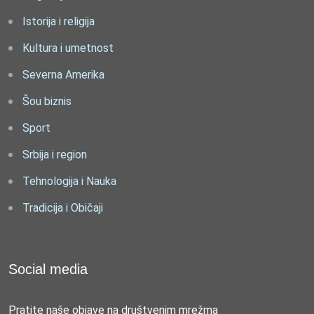
Istorija i religija
Kultura i umetnost
Severna Amerika
Šou biznis
Sport
Srbija i region
Tehnologija i Nauka
Tradicija i Običaji
Social media
Pratite naše objave na društvenim mrežma