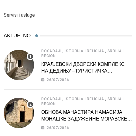
Servisi i usluge
AKTUELNO
,
,
DOGAĐAJI
ISTORIJA I RELIGIJA
SRBIJA I
REGION
КРАЉЕВСКИ ДВОРСКИ КОМПЛЕКС
НА ДЕДИЊУ –ТУРИСТИЧКА
АТРАКЦИЈА
26/07/2026
,
,
DOGAĐAJI
ISTORIJA I RELIGIJA
SRBIJA I
REGION
ОБНОВА МАНАСТИРА НАМАСИЈА,
МОНАШКЕ ЗАДУЖБИНЕ МОРАВСКЕ
СРБИЈЕ
26/07/2026