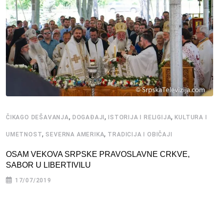
,
,
,
ČIKAGO DEŠAVANJA
DOGAĐAJI
ISTORIJA I RELIGIJA
KULTURA I
,
,
UMETNOST
SEVERNA AMERIKA
TRADICIJA I OBIČAJI
OSAM VEKOVA SRPSKE PRAVOSLAVNE CRKVE,
SABOR U LIBERTIVILU
17/07/2019