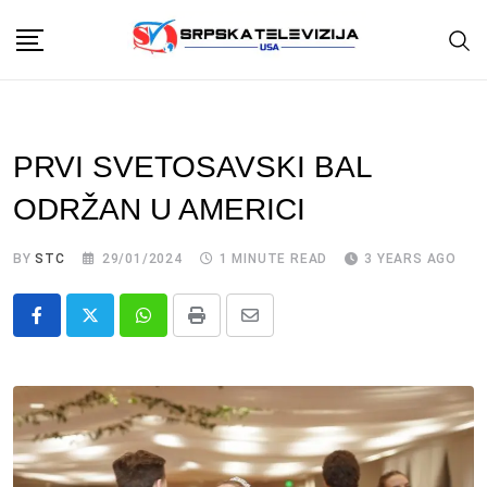
Skip
to
content
PRVI SVETOSAVSKI BAL
ODRŽAN U AMERICI
BY
STC
29/01/2024
1 MINUTE READ
3 YEARS AGO
Whatsapp
Print
Share
via
Email