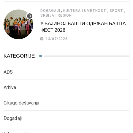
,
,
,
DOGAĐAJI
KULTURA I UMETNOST
SPORT
SRBIJA I REGION
У БАЈИНОЈ БАШТИ ОДРЖАН БАШТА
ФЕСТ 2026
13/07/2026
KATEGORIJE
ADS
Arhiva
Čikago dešavanja
Događaji