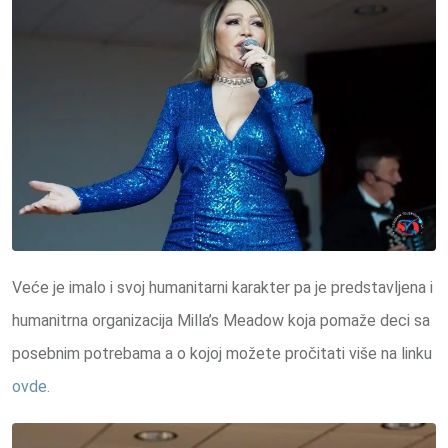
Veće je imalo i svoj humanitarni karakter pa je predstavljena i
humanitrna organizacija Milla’s Meadow koja pomaže deci sa
posebnim potrebama a o kojoj možete pročitati više na linku
ovde.