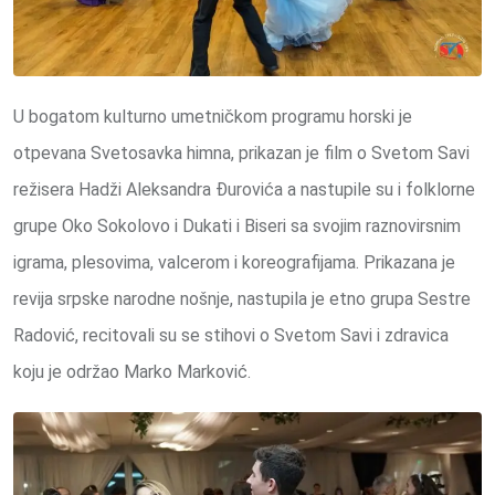
U bogatom kulturno umetničkom programu horski je
otpevana Svetosavka himna, prikazan je film o Svetom Savi
režisera Hadži Aleksandra Đurovića a nastupile su i folklorne
grupe Oko Sokolovo i Dukati i Biseri sa svojim raznovirsnim
igrama, plesovima, valcerom i koreografijama. Prikazana je
revija srpske narodne nošnje, nastupila je etno grupa Sestre
Radović, recitovali su se stihovi o Svetom Savi i zdravica
koju je održao Marko Marković.