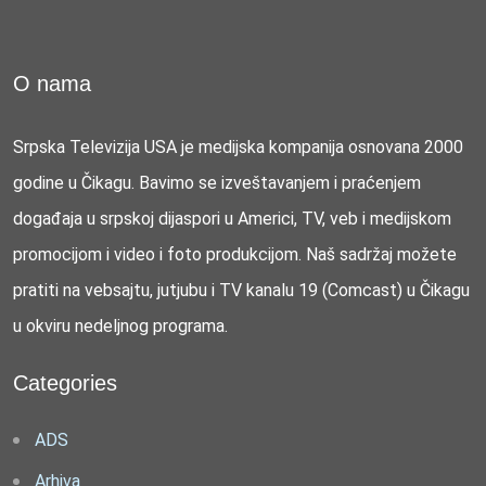
O nama
Srpska Televizija USA je medijska kompanija osnovana 2000
godine u Čikagu. Bavimo se izveštavanjem i praćenjem
događaja u srpskoj dijaspori u Americi, TV, veb i medijskom
promocijom i video i foto produkcijom. Naš sadržaj možete
pratiti na vebsajtu, jutjubu i TV kanalu 19 (Comcast) u Čikagu
u okviru nedeljnog programa.
Categories
ADS
Arhiva