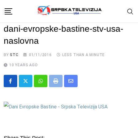
Skip
to
content
dani-evropske-bastine-stv-usa-
naslovna
BY
STC
01/11/2016
LESS THAN A MINUTE
10 YEARS AGO
Whatsapp
Print
Share
via
Email
Share This Post: