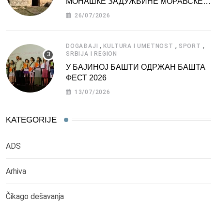
МОНАШКЕ ЗАДУЖБИНЕ МОРАВСКЕ
СРБИЈЕ
26/07/2026
,
,
,
DOGAĐAJI
KULTURA I UMETNOST
SPORT
SRBIJA I REGION
У БАЈИНОЈ БАШТИ ОДРЖАН БАШТА
ФЕСТ 2026
13/07/2026
KATEGORIJE
ADS
Arhiva
Čikago dešavanja