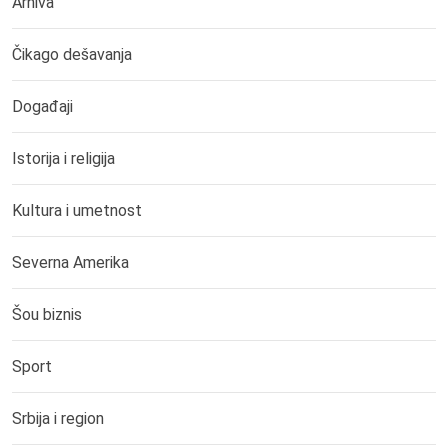
Arhiva
Čikago dešavanja
Događaji
Istorija i religija
Kultura i umetnost
Severna Amerika
Šou biznis
Sport
Srbija i region