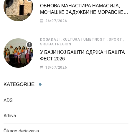
ОБНОВА МАНАСТИРА НАМАСИЈА,
МОНАШКЕ ЗАДУЖБИНЕ МОРАВСКЕ
СРБИЈЕ
26/07/2026
,
,
,
DOGAĐAJI
KULTURA I UMETNOST
SPORT
SRBIJA I REGION
У БАЈИНОЈ БАШТИ ОДРЖАН БАШТА
ФЕСТ 2026
13/07/2026
KATEGORIJE
ADS
Arhiva
Čikago dešavanja