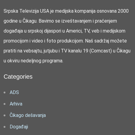
Srpska Televizija USA je medijska kompanija osnovana 2000
godine u Čikagu. Bavimo se izveštavanjem i praćenjem
događaja u srpskoj dijaspori u Americi, TV, veb i medijskom
promocijom i video i foto produkcijom. Naš sadržaj možete
pratiti na vebsajtu, jutjubu i TV kanalu 19 (Comcast) u Čikagu
u okviru nedeljnog programa.
Categories
ADS
Arhiva
Čikago dešavanja
Događaji