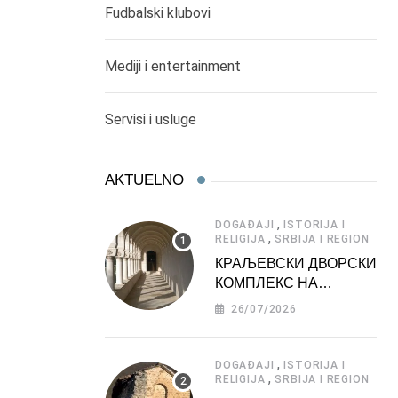
Fudbalski klubovi
Mediji i entertainment
Servisi i usluge
AKTUELNO
,
DOGAĐAJI
ISTORIJA I
,
RELIGIJA
SRBIJA I REGION
КРАЉЕВСКИ ДВОРСКИ
КОМПЛЕКС НА
ДЕДИЊУ –
26/07/2026
ТУРИСТИЧКА
АТРАКЦИЈА
,
DOGAĐAJI
ISTORIJA I
,
RELIGIJA
SRBIJA I REGION