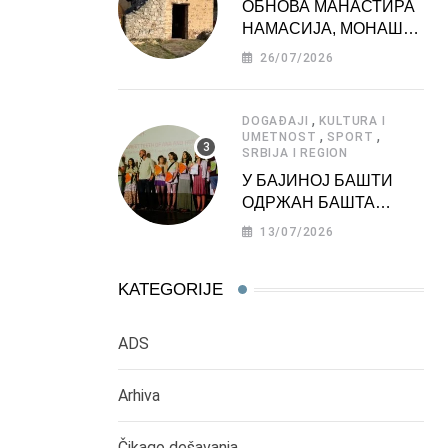
ОБНОВА МАНАСТИРА
НАМАСИЈА, МОНАШКЕ
ЗАДУЖБИНЕ
26/07/2026
МОРАВСКЕ СРБИЈЕ
,
DOGAĐAJI
KULTURA I
,
,
UMETNOST
SPORT
SRBIJA I REGION
У БАЈИНОЈ БАШТИ
ОДРЖАН БАШТА
ФЕСТ 2026
13/07/2026
KATEGORIJE
ADS
Arhiva
Čikago dešavanja