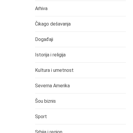
Arhiva
Čikago dešavanja
Događaji
Istorija i religija
Kultura i umetnost
Severna Amerika
Šou biznis
Sport
Srbija i region