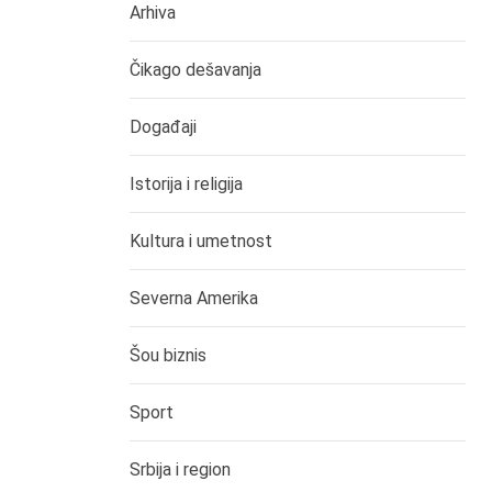
Arhiva
Čikago dešavanja
Događaji
Istorija i religija
Kultura i umetnost
Severna Amerika
Šou biznis
Sport
Srbija i region