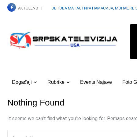
Skip
AKTUELNO
ОБНОВА МАНАСТИРА НАМАСИЈА, МОНАШКЕ 
to
content
Događaji
Rubrike
Events Najave
Foto G
Nothing Found
It seems we can't find what you're looking for. Perhaps searc