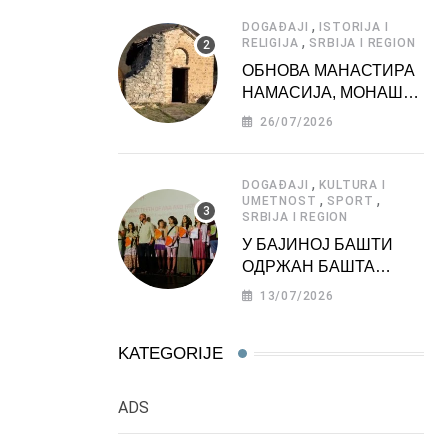
АТРАКЦИЈА
,
DOGAĐAJI
ISTORIJA I
,
RELIGIJA
SRBIJA I REGION
ОБНОВА МАНАСТИРА
НАМАСИЈА, МОНАШКЕ
ЗАДУЖБИНЕ
26/07/2026
МОРАВСКЕ СРБИЈЕ
,
DOGAĐAJI
KULTURA I
,
,
UMETNOST
SPORT
SRBIJA I REGION
У БАЈИНОЈ БАШТИ
ОДРЖАН БАШТА
ФЕСТ 2026
13/07/2026
KATEGORIJE
ADS