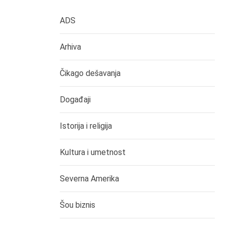
ADS
Arhiva
Čikago dešavanja
Događaji
Istorija i religija
Kultura i umetnost
Severna Amerika
Šou biznis