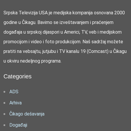
Srpska Televizija USA je medijska kompanija osnovana 2000
godine u Čikagu. Bavimo se izveštavanjem i praćenjem
događaja u srpskoj dijaspori u Americi, TV, veb i medijskom
promocijom i video i foto produkcijom. Naš sadržaj možete
pratiti na vebsajtu, jutjubu i TV kanalu 19 (Comcast) u Čikagu
u okviru nedeljnog programa.
Categories
ADS
Arhiva
Čikago dešavanja
Događaji