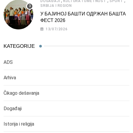
,
,
,
DOGAĐAJI
KULTURA I UMETNOST
SPORT
SRBIJA I REGION
У БАЈИНОЈ БАШТИ ОДРЖАН БАШТА
ФЕСТ 2026
13/07/2026
KATEGORIJE
ADS
Arhiva
Čikago dešavanja
Događaji
Istorija i religija