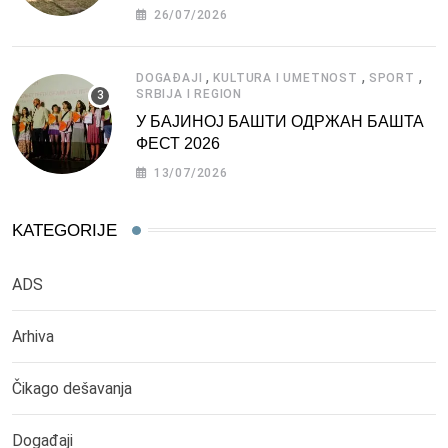
СРБИЈЕ
26/07/2026
,
,
,
DOGAĐAJI
KULTURA I UMETNOST
SPORT
SRBIJA I REGION
У БАЈИНОЈ БАШТИ ОДРЖАН БАШТА
ФЕСТ 2026
13/07/2026
KATEGORIJE
ADS
Arhiva
Čikago dešavanja
Događaji