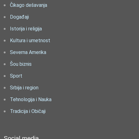
Čikago dešavanja
Događaji
Istorija i religija
Kultura i umetnost
Severna Amerika
Šou biznis
Sport
Srbija i region
Tehnologija i Nauka
Tradicija i Običaji
Social media