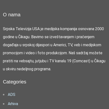
O nama
Srpska Televizija USA je medijska kompanija osnovana 2000
godine u Čikagu. Bavimo se izveštavanjem i praćenjem
događaja u srpskoj dijaspori u Americi, TV, veb i medijskom
promocijom i video i foto produkcijom. Naš sadržaj možete
pratiti na vebsajtu, jutjubu i TV kanalu 19 (Comcast) u Čikagu
u okviru nedeljnog programa.
Categories
ADS
Arhiva