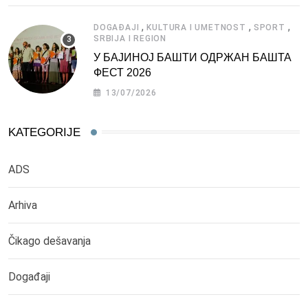
,
,
,
DOGAĐAJI
KULTURA I UMETNOST
SPORT
SRBIJA I REGION
У БАЈИНОЈ БАШТИ ОДРЖАН БАШТА
ФЕСТ 2026
13/07/2026
KATEGORIJE
ADS
Arhiva
Čikago dešavanja
Događaji