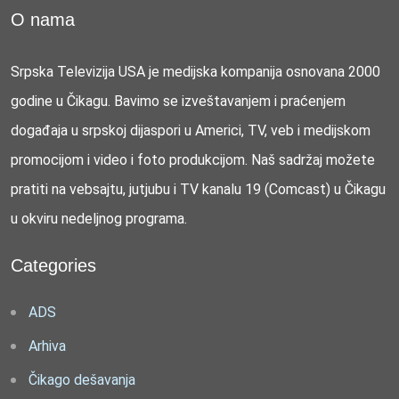
O nama
Srpska Televizija USA je medijska kompanija osnovana 2000
godine u Čikagu. Bavimo se izveštavanjem i praćenjem
događaja u srpskoj dijaspori u Americi, TV, veb i medijskom
promocijom i video i foto produkcijom. Naš sadržaj možete
pratiti na vebsajtu, jutjubu i TV kanalu 19 (Comcast) u Čikagu
u okviru nedeljnog programa.
Categories
ADS
Arhiva
Čikago dešavanja