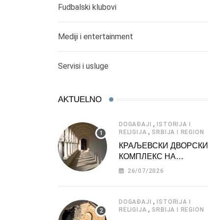
Fudbalski klubovi
Mediji i entertainment
Servisi i usluge
AKTUELNO
,
DOGAĐAJI
ISTORIJA I
,
RELIGIJA
SRBIJA I REGION
КРАЉЕВСКИ ДВОРСКИ
КОМПЛЕКС НА
ДЕДИЊУ –
26/07/2026
ТУРИСТИЧКА
АТРАКЦИЈА
,
DOGAĐAJI
ISTORIJA I
,
RELIGIJA
SRBIJA I REGION