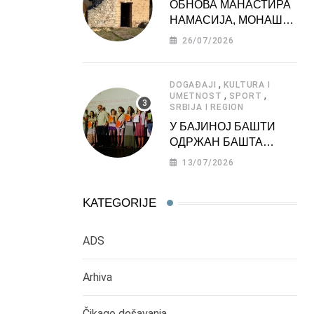
ОБНОВА МАНАСТИРА
НАМАСИЈА, МОНАШКЕ
ЗАДУЖБИНЕ
26/07/2026
МОРАВСКЕ СРБИЈЕ
,
DOGAĐAJI
KULTURA I
,
,
UMETNOST
SPORT
SRBIJA I REGION
У БАЈИНОЈ БАШТИ
ОДРЖАН БАШТА
ФЕСТ 2026
13/07/2026
KATEGORIJE
ADS
Arhiva
Čikago dešavanja