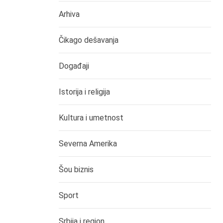
Arhiva
Čikago dešavanja
Događaji
Istorija i religija
Kultura i umetnost
Severna Amerika
Šou biznis
Sport
Srbija i region