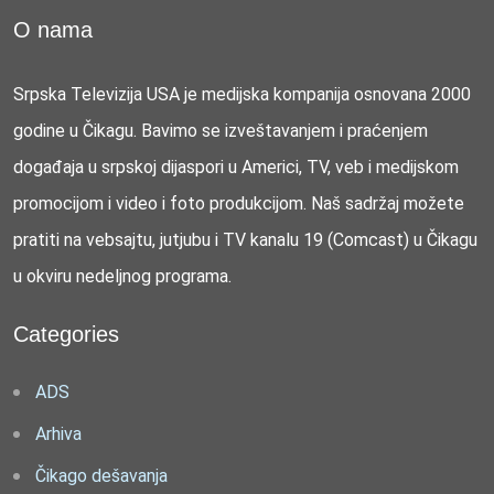
O nama
Srpska Televizija USA je medijska kompanija osnovana 2000
godine u Čikagu. Bavimo se izveštavanjem i praćenjem
događaja u srpskoj dijaspori u Americi, TV, veb i medijskom
promocijom i video i foto produkcijom. Naš sadržaj možete
pratiti na vebsajtu, jutjubu i TV kanalu 19 (Comcast) u Čikagu
u okviru nedeljnog programa.
Categories
ADS
Arhiva
Čikago dešavanja