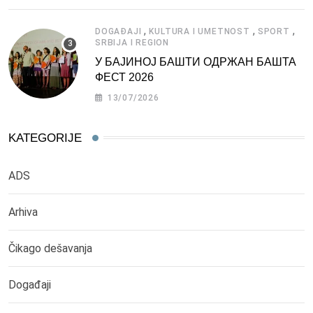
,
,
,
DOGAĐAJI
KULTURA I UMETNOST
SPORT
SRBIJA I REGION
У БАЈИНОЈ БАШТИ ОДРЖАН БАШТА
ФЕСТ 2026
13/07/2026
KATEGORIJE
ADS
Arhiva
Čikago dešavanja
Događaji