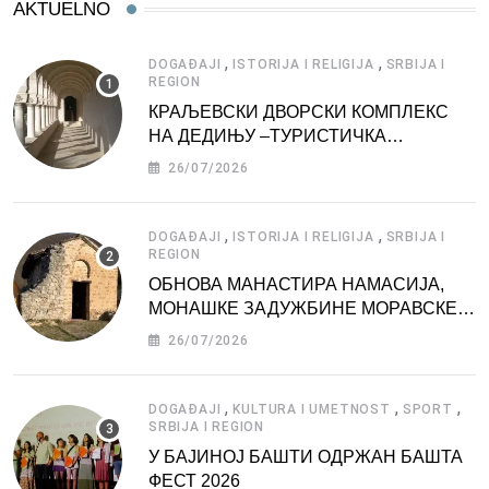
AKTUELNO
,
,
DOGAĐAJI
ISTORIJA I RELIGIJA
SRBIJA I
REGION
КРАЉЕВСКИ ДВОРСКИ КОМПЛЕКС
НА ДЕДИЊУ –ТУРИСТИЧКА
АТРАКЦИЈА
26/07/2026
,
,
DOGAĐAJI
ISTORIJA I RELIGIJA
SRBIJA I
REGION
ОБНОВА МАНАСТИРА НАМАСИЈА,
МОНАШКЕ ЗАДУЖБИНЕ МОРАВСКЕ
СРБИЈЕ
26/07/2026
,
,
,
DOGAĐAJI
KULTURA I UMETNOST
SPORT
SRBIJA I REGION
У БАЈИНОЈ БАШТИ ОДРЖАН БАШТА
ФЕСТ 2026