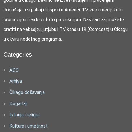
godine u Čikagu. Bavimo se izveštavanjem i praćenjem
događaja u srpskoj dijaspori u Americi, TV, veb i medijskom
promocijom i video i foto produkcijom. Naš sadržaj možete
pratiti na vebsajtu, jutjubu i TV kanalu 19 (Comcast) u Čikagu
u okviru nedeljnog programa.
Categories
ADS
Arhiva
Čikago dešavanja
Događaji
Istorija i religija
Kultura i umetnost