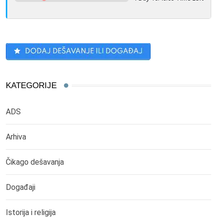
KATEGORIJE
ADS
Arhiva
Čikago dešavanja
Događaji
Istorija i religija