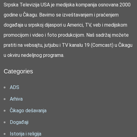
Srpska Televizija USA je medijska kompanija osnovana 2000
godine u Čikagu. Bavimo se izveštavanjem i praćenjem
događaja u srpskoj dijaspori u Americi, TV, veb i medijskom
promocijom i video i foto produkcijom. Naš sadržaj možete
pratiti na vebsajtu, jutjubu i TV kanalu 19 (Comcast) u Čikagu
u okviru nedeljnog programa.
Categories
ADS
Arhiva
Čikago dešavanja
Događaji
Istorija i religija