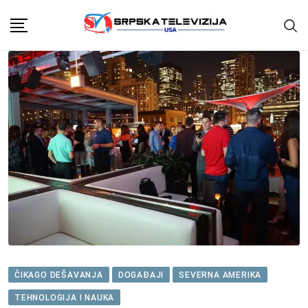
Skip
to
content
ČIKAGO DEŠAVANJA
DOGAĐAJI
SEVERNA AMERIKA
TEHNOLOGIJA I NAUKA