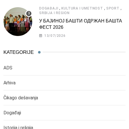
,
,
,
DOGAĐAJI
KULTURA I UMETNOST
SPORT
SRBIJA I REGION
У БАЈИНОЈ БАШТИ ОДРЖАН БАШТА
ФЕСТ 2026
13/07/2026
KATEGORIJE
ADS
Arhiva
Čikago dešavanja
Događaji
Istorija i religija