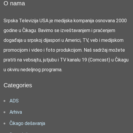
O nama
Srpska Televizija USA je medijska kompanija osnovana 2000
godine u Čikagu. Bavimo se izveštavanjem i praćenjem
događaja u srpskoj dijaspori u Americi, TV, veb i medijskom
promocijom i video i foto produkcijom. Naš sadržaj možete
pratiti na vebsajtu, jutjubu i TV kanalu 19 (Comcast) u Čikagu
u okviru nedeljnog programa.
Categories
ADS
Arhiva
Čikago dešavanja