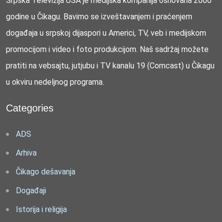
Srpska Televizija USA je medijska kompanija osnovana 2000
godine u Čikagu. Bavimo se izveštavanjem i praćenjem
događaja u srpskoj dijaspori u Americi, TV, veb i medijskom
promocijom i video i foto produkcijom. Naš sadržaj možete
pratiti na vebsajtu, jutjubu i TV kanalu 19 (Comcast) u Čikagu
u okviru nedeljnog programa.
Categories
ADS
Arhiva
Čikago dešavanja
Događaji
Istorija i religija