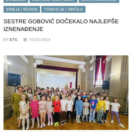
SRBIJA I REGION
TRADICIJA I OBIČAJI
SESTRE GOBOVIĆ DOČEKALO NAJLEPŠE
IZNENAĐENJE
BY
STC
15/02/2024