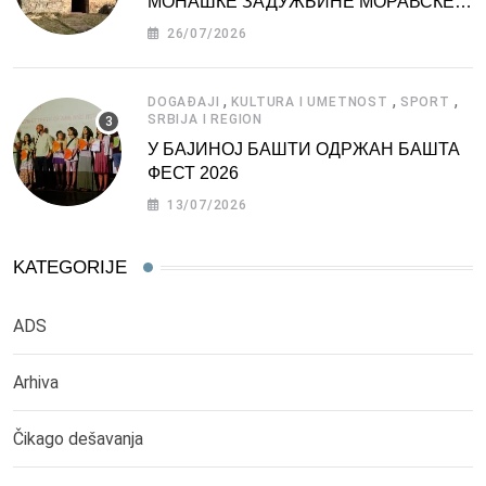
МОНАШКЕ ЗАДУЖБИНЕ МОРАВСКЕ
СРБИЈЕ
26/07/2026
,
,
,
DOGAĐAJI
KULTURA I UMETNOST
SPORT
SRBIJA I REGION
У БАЈИНОЈ БАШТИ ОДРЖАН БАШТА
ФЕСТ 2026
13/07/2026
KATEGORIJE
ADS
Arhiva
Čikago dešavanja