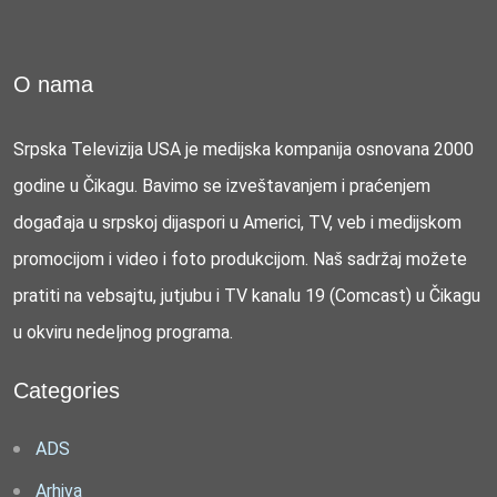
O nama
Srpska Televizija USA je medijska kompanija osnovana 2000
godine u Čikagu. Bavimo se izveštavanjem i praćenjem
događaja u srpskoj dijaspori u Americi, TV, veb i medijskom
promocijom i video i foto produkcijom. Naš sadržaj možete
pratiti na vebsajtu, jutjubu i TV kanalu 19 (Comcast) u Čikagu
u okviru nedeljnog programa.
Categories
ADS
Arhiva