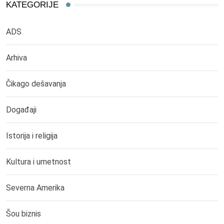
KATEGORIJE
ADS
Arhiva
Čikago dešavanja
Događaji
Istorija i religija
Kultura i umetnost
Severna Amerika
Šou biznis