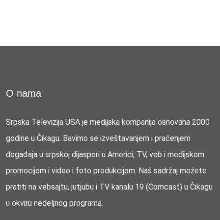
O nama
Srpska Televizija USA je medijska kompanija osnovana 2000
godine u Čikagu. Bavimo se izveštavanjem i praćenjem
događaja u srpskoj dijaspori u Americi, TV, veb i medijskom
promocijom i video i foto produkcijom. Naš sadržaj možete
pratiti na vebsajtu, jutjubu i TV kanalu 19 (Comcast) u Čikagu
u okviru nedeljnog programa.