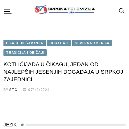
Skip
to
content
ČIKAGO DEŠAVANJA
DOGAĐAJI
SEVERNA AMERIKA
TRADICIJA I OBIČAJI
KOTLIĆIJADA U ČIKAGU, JEDAN OD
NAJLEPŠIH JESENJIH DOGAĐAJA U SRPKOJ
ZAJEDNICI
BY
STC
07/10/2024
JEZIK