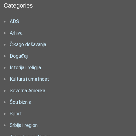
Categories
ADS
Arhiva
Čikago dešavanja
Događaji
Istorija i religija
Kultura i umetnost
Severna Amerika
Šou biznis
Sport
Srbija i region