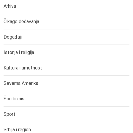
Arhiva
Čikago dešavanja
Događaji
Istorija i religija
Kultura i umetnost
Severna Amerika
Šou biznis
Sport
Srbija i region