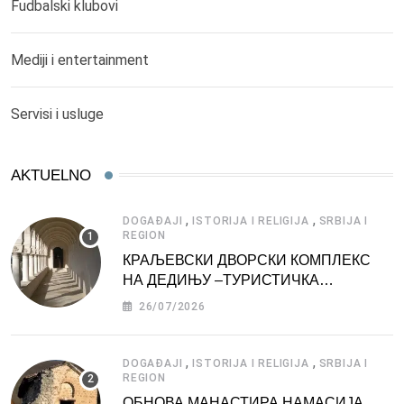
Fudbalski klubovi
Mediji i entertainment
Servisi i usluge
AKTUELNO
,
,
DOGAĐAJI
ISTORIJA I RELIGIJA
SRBIJA I
REGION
КРАЉЕВСКИ ДВОРСКИ КОМПЛЕКС
НА ДЕДИЊУ –ТУРИСТИЧКА
АТРАКЦИЈА
26/07/2026
,
,
DOGAĐAJI
ISTORIJA I RELIGIJA
SRBIJA I
REGION
ОБНОВА МАНАСТИРА НАМАСИЈА,