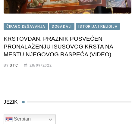
ČIKAGO DEŠAVANJA
DOGAĐAJI
ISTORIJA I RELIGIJA
KRSTOVDAN, PRAZNIK POSVEĆEN
PRONALAŽENJU ISUSOVOG KRSTA NA
MESTU NJEGOVOG RASPEĆA (VIDEO)
BY
STC
28/09/2022
JEZIK
Serbian