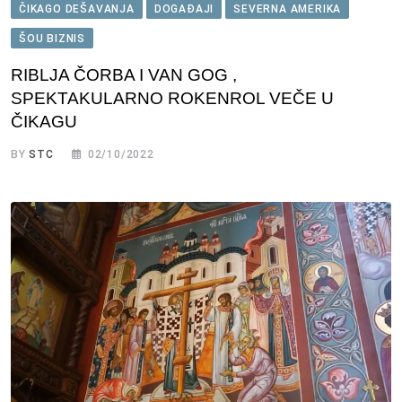
ČIKAGO DEŠAVANJA
DOGAĐAJI
SEVERNA AMERIKA
ŠOU BIZNIS
RIBLJA ČORBA I VAN GOG ,
SPEKTAKULARNO ROKENROL VEČE U
ČIKAGU
BY
STC
02/10/2022