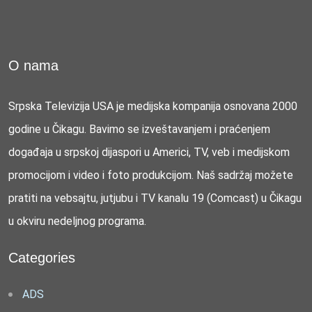
O nama
Srpska Televizija USA je medijska kompanija osnovana 2000
godine u Čikagu. Bavimo se izveštavanjem i praćenjem
događaja u srpskoj dijaspori u Americi, TV, veb i medijskom
promocijom i video i foto produkcijom. Naš sadržaj možete
pratiti na vebsajtu, jutjubu i TV kanalu 19 (Comcast) u Čikagu
u okviru nedeljnog programa.
Categories
ADS