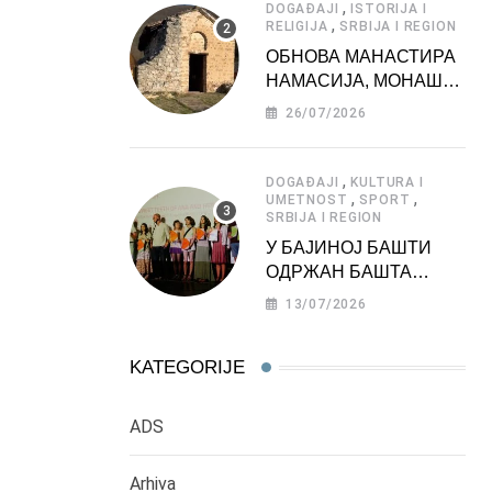
,
DOGAĐAJI
ISTORIJA I
,
RELIGIJA
SRBIJA I REGION
ОБНОВА МАНАСТИРА
НАМАСИЈА, МОНАШКЕ
ЗАДУЖБИНЕ
26/07/2026
МОРАВСКЕ СРБИЈЕ
,
DOGAĐAJI
KULTURA I
,
,
UMETNOST
SPORT
SRBIJA I REGION
У БАЈИНОЈ БАШТИ
ОДРЖАН БАШТА
ФЕСТ 2026
13/07/2026
KATEGORIJE
ADS
Arhiva