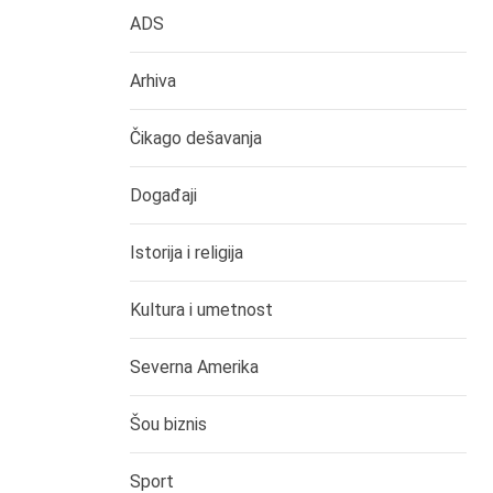
ADS
Arhiva
Čikago dešavanja
Događaji
Istorija i religija
Kultura i umetnost
Severna Amerika
Šou biznis
Sport