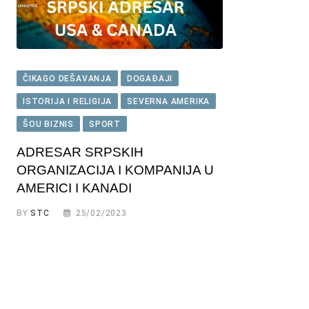
ČIKAGO DEŠAVANJA
DOGAĐAJI
ISTORIJA I RELIGIJA
SEVERNA AMERIKA
ŠOU BIZNIS
SPORT
ADRESAR SRPSKIH
ORGANIZACIJA I KOMPANIJA U
AMERICI I KANADI
BY
STC
25/02/2023