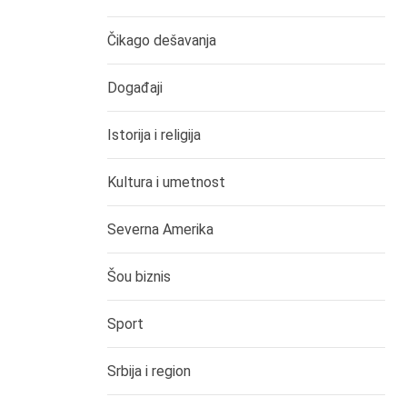
Čikago dešavanja
Događaji
Istorija i religija
Kultura i umetnost
Severna Amerika
Šou biznis
Sport
Srbija i region