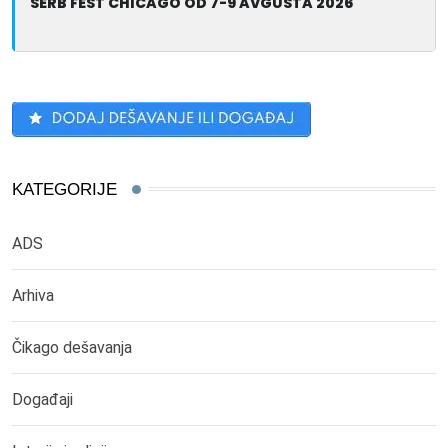
SERB FEST CHICAGO OD 7-9 AVGUSTA 2026
KATEGORIJE
ADS
Arhiva
Čikago dešavanja
Događaji