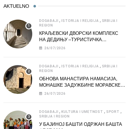
AKTUELNO
,
,
DOGAĐAJI
ISTORIJA I RELIGIJA
SRBIJA I
REGION
КРАЉЕВСКИ ДВОРСКИ КОМПЛЕКС
НА ДЕДИЊУ –ТУРИСТИЧКА
АТРАКЦИЈА
26/07/2026
,
,
DOGAĐAJI
ISTORIJA I RELIGIJA
SRBIJA I
REGION
ОБНОВА МАНАСТИРА НАМАСИЈА,
МОНАШКЕ ЗАДУЖБИНЕ МОРАВСКЕ
СРБИЈЕ
26/07/2026
,
,
,
DOGAĐAJI
KULTURA I UMETNOST
SPORT
SRBIJA I REGION
У БАЈИНОЈ БАШТИ ОДРЖАН БАШТА