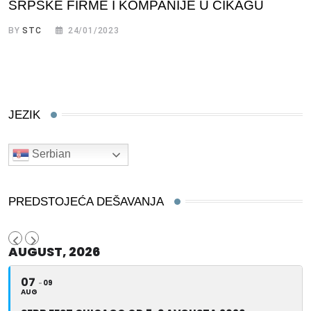
SRPSKE FIRME I KOMPANIJE U ČIKAGU
BY
STC
24/01/2023
JEZIK
Serbian
PREDSTOJEĆA DEŠAVANJA
AUGUST, 2026
07
09
AUG