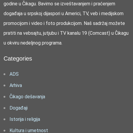
godine u Čikagu. Bavimo se izveštavanjem i praćenjem
događaja u srpskoj dijaspori u Americi, TV, veb i medijskom
promocijom i video i foto produkcijom. Naš sadržaj možete
pratiti na vebsajtu, jutjubu i TV kanalu 19 (Comcast) u Čikagu
u okviru nedeljnog programa.
Categories
ADS
Arhiva
Čikago dešavanja
Događaji
Istorija i religija
Kultura i umetnost