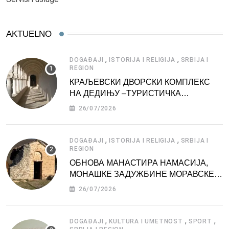
AKTUELNO
,
,
DOGAĐAJI
ISTORIJA I RELIGIJA
SRBIJA I
REGION
КРАЉЕВСКИ ДВОРСКИ КОМПЛЕКС
НА ДЕДИЊУ –ТУРИСТИЧКА
АТРАКЦИЈА
26/07/2026
,
,
DOGAĐAJI
ISTORIJA I RELIGIJA
SRBIJA I
REGION
ОБНОВА МАНАСТИРА НАМАСИЈА,
МОНАШКЕ ЗАДУЖБИНЕ МОРАВСКЕ
СРБИЈЕ
26/07/2026
,
,
,
DOGAĐAJI
KULTURA I UMETNOST
SPORT