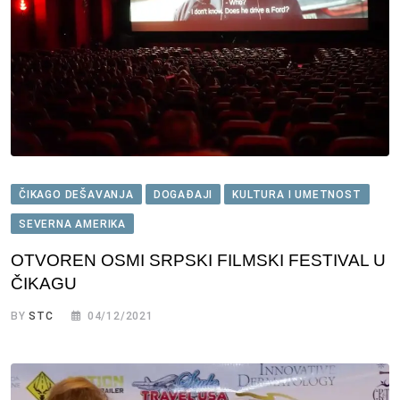
ČIKAGO DEŠAVANJA
DOGAĐAJI
KULTURA I UMETNOST
SEVERNA AMERIKA
OTVOREN OSMI SRPSKI FILMSKI FESTIVAL U
ČIKAGU
BY
STC
04/12/2021