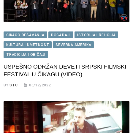
ČIKAGO DEŠAVANJA
DOGAĐAJI
ISTORIJA I RELIGIJA
KULTURA I UMETNOST
SEVERNA AMERIKA
TRADICIJA I OBIČAJI
USPEŠNO ODRŽAN DEVETI SRPSKI FILMSKI
FESTIVAL U ČIKAGU (VIDEO)
BY
STC
05/12/2022