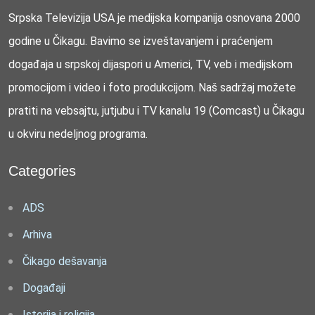
Srpska Televizija USA je medijska kompanija osnovana 2000
godine u Čikagu. Bavimo se izveštavanjem i praćenjem
događaja u srpskoj dijaspori u Americi, TV, veb i medijskom
promocijom i video i foto produkcijom. Naš sadržaj možete
pratiti na vebsajtu, jutjubu i TV kanalu 19 (Comcast) u Čikagu
u okviru nedeljnog programa.
Categories
ADS
Arhiva
Čikago dešavanja
Događaji
Istorija i religija