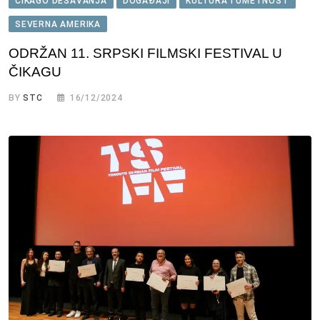
ČIKAGO DEŠAVANJA
DOGAĐAJI
KULTURA I UMETNOST
SEVERNA AMERIKA
ODRŽAN 11. SRPSKI FILMSKI FESTIVAL U
ČIKAGU
BY
STC
16/12/2024