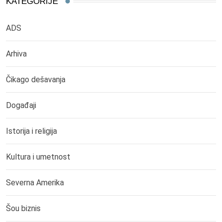
KATEGORIJE
ADS
Arhiva
Čikago dešavanja
Događaji
Istorija i religija
Kultura i umetnost
Severna Amerika
Šou biznis