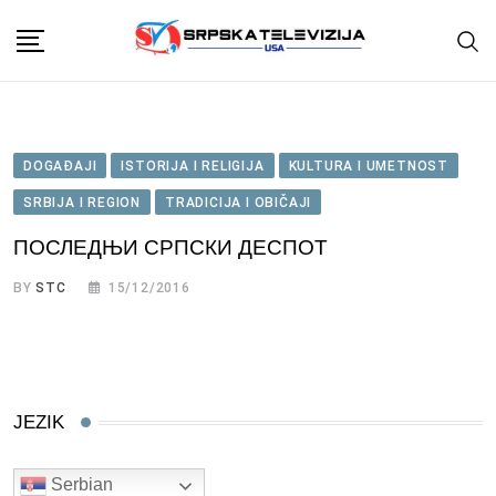
Skip
to
content
DOGAĐAJI
ISTORIJA I RELIGIJA
KULTURA I UMETNOST
SRBIJA I REGION
TRADICIJA I OBIČAJI
ПОСЛЕДЊИ СРПСКИ ДЕСПОТ
BY
STC
15/12/2016
JEZIK
Serbian