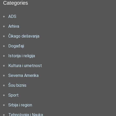
Categories
ADS
Arhiva
Čikago dešavanja
Događaji
Istorija i religija
Kultura i umetnost
Severna Amerika
Šou biznis
Sport
Srbija i region
Tehnologija i Nauka