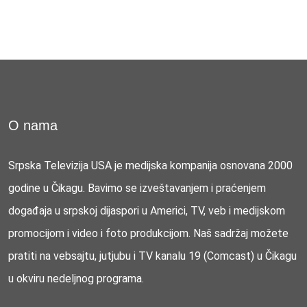
O nama
Srpska Televizija USA je medijska kompanija osnovana 2000
godine u Čikagu. Bavimo se izveštavanjem i praćenjem
događaja u srpskoj dijaspori u Americi, TV, veb i medijskom
promocijom i video i foto produkcijom. Naš sadržaj možete
pratiti na vebsajtu, jutjubu i TV kanalu 19 (Comcast) u Čikagu
u okviru nedeljnog programa.