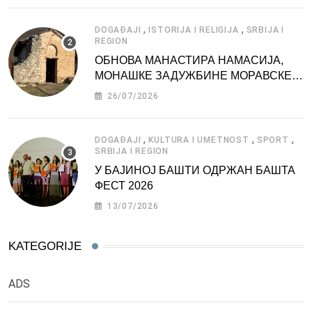
,
,
DOGAĐAJI
ISTORIJA I RELIGIJA
SRBIJA I
REGION
ОБНОВА МАНАСТИРА НАМАСИЈА,
МОНАШКЕ ЗАДУЖБИНЕ МОРАВСКЕ
СРБИЈЕ
26/07/2026
,
,
,
DOGAĐAJI
KULTURA I UMETNOST
SPORT
SRBIJA I REGION
У БАЈИНОЈ БАШТИ ОДРЖАН БАШТА
ФЕСТ 2026
13/07/2026
KATEGORIJE
ADS