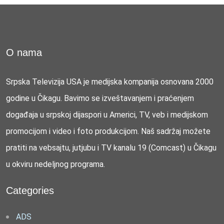
O nama
Srpska Televizija USA je medijska kompanija osnovana 2000
godine u Čikagu. Bavimo se izveštavanjem i praćenjem
događaja u srpskoj dijaspori u Americi, TV, veb i medijskom
promocijom i video i foto produkcijom. Naš sadržaj možete
pratiti na vebsajtu, jutjubu i TV kanalu 19 (Comcast) u Čikagu
u okviru nedeljnog programa.
Categories
ADS