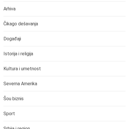
Arhiva
Čikago dešavanja
Događaji
Istorija i religija
Kultura i umetnost
Severna Amerika
Šou biznis
Sport
Srbija i region