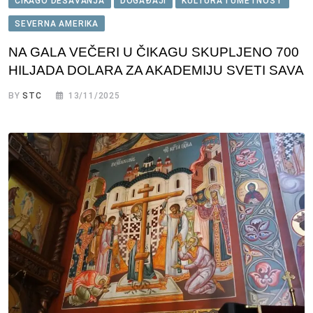
ČIKAGO DEŠAVANJA
DOGAĐAJI
KULTURA I UMETNOST
SEVERNA AMERIKA
NA GALA VEČERI U ČIKAGU SKUPLJENO 700
HILJADA DOLARA ZA AKADEMIJU SVETI SAVA
BY
STC
13/11/2025