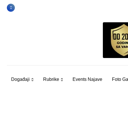
Skip
to
content
Događaji
Rubrike
Events Najave
Foto Ga