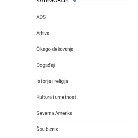
KATEGORIJE
ADS
Arhiva
Čikago dešavanja
Događaji
Istorija i religija
Kultura i umetnost
Severna Amerika
Šou biznis