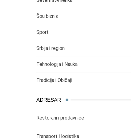
Severna Amerika
Šou biznis
Sport
Srbija i region
Tehnologija i Nauka
Tradicija i Običaji
ADRESAR
Restorani i prodavnice
Transport i logistika