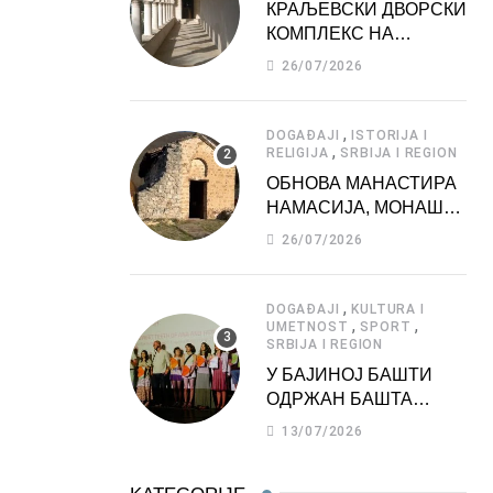
КРАЉЕВСКИ ДВОРСКИ
КОМПЛЕКС НА
ДЕДИЊУ –
26/07/2026
ТУРИСТИЧКА
АТРАКЦИЈА
,
DOGAĐAJI
ISTORIJA I
,
RELIGIJA
SRBIJA I REGION
ОБНОВА МАНАСТИРА
НАМАСИЈА, МОНАШКЕ
ЗАДУЖБИНЕ
26/07/2026
МОРАВСКЕ СРБИЈЕ
,
DOGAĐAJI
KULTURA I
,
,
UMETNOST
SPORT
SRBIJA I REGION
У БАЈИНОЈ БАШТИ
ОДРЖАН БАШТА
ФЕСТ 2026
13/07/2026