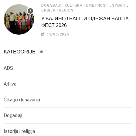
,
,
,
DOGAĐAJI
KULTURA I UMETNOST
SPORT
SRBIJA I REGION
У БАЈИНОЈ БАШТИ ОДРЖАН БАШТА
ФЕСТ 2026
13/07/2026
KATEGORIJE
ADS
Arhiva
Čikago dešavanja
Događaji
Istorija i religija