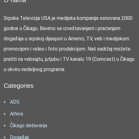
Srpska Televizija USA je medijska kompanija osnovana 2000
godine u Čikagu. Bavimo se izveštavanjem i praćenjem
događaja u srpskoj dijaspori u Americi, TV, veb i medijskom
promocijom i video i foto produkcijom. Naš sadržaj možete
pratiti na vebsajtu, jutjubu i TV kanalu 19 (Comcast) u Čikagu
u okviru nedeljnog programa.
Categories
ADS
Arhiva
Čikago dešavanja
Događaji