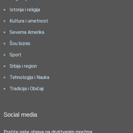
Istorija i religija
Kultura i umetnost
Severna Amerika
Šou biznis
Sport
Srbija i region
Tehnologija i Nauka
Tradicija i Običaji
Social media
Pratite naše objave na društvenim mrežma