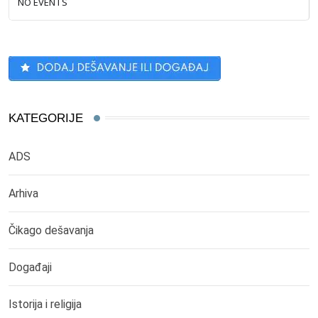
NO EVENTS
KATEGORIJE
ADS
Arhiva
Čikago dešavanja
Događaji
Istorija i religija