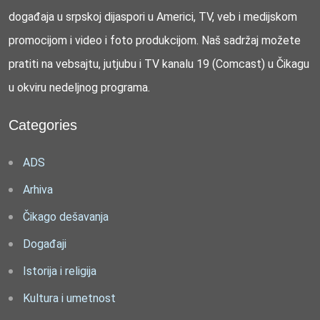
događaja u srpskoj dijaspori u Americi, TV, veb i medijskom
promocijom i video i foto produkcijom. Naš sadržaj možete
pratiti na vebsajtu, jutjubu i TV kanalu 19 (Comcast) u Čikagu
u okviru nedeljnog programa.
Categories
ADS
Arhiva
Čikago dešavanja
Događaji
Istorija i religija
Kultura i umetnost