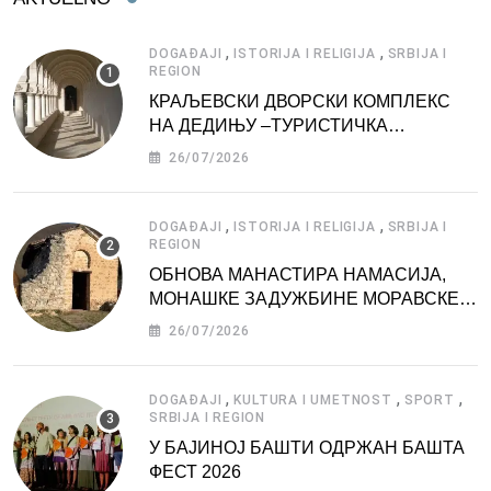
,
,
DOGAĐAJI
ISTORIJA I RELIGIJA
SRBIJA I
REGION
КРАЉЕВСКИ ДВОРСКИ КОМПЛЕКС
НА ДЕДИЊУ –ТУРИСТИЧКА
АТРАКЦИЈА
26/07/2026
,
,
DOGAĐAJI
ISTORIJA I RELIGIJA
SRBIJA I
REGION
ОБНОВА МАНАСТИРА НАМАСИЈА,
МОНАШКЕ ЗАДУЖБИНЕ МОРАВСКЕ
СРБИЈЕ
26/07/2026
,
,
,
DOGAĐAJI
KULTURA I UMETNOST
SPORT
SRBIJA I REGION
У БАЈИНОЈ БАШТИ ОДРЖАН БАШТА
ФЕСТ 2026