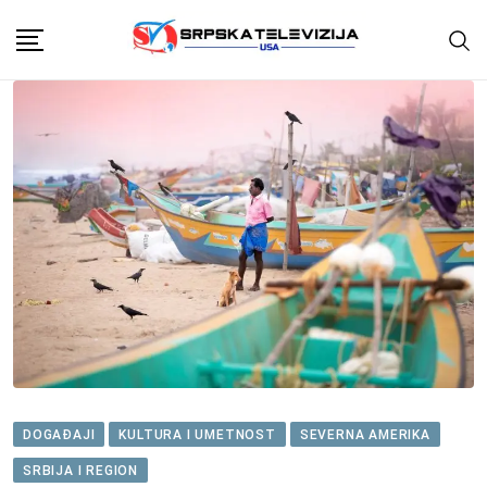
Skip
to
content
DOGAĐAJI
KULTURA I UMETNOST
SEVERNA AMERIKA
SRBIJA I REGION