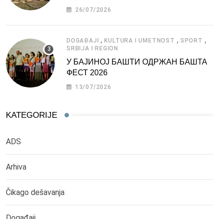
СРБИЈЕ
26/07/2026
,
,
,
DOGAĐAJI
KULTURA I UMETNOST
SPORT
SRBIJA I REGION
У БАЈИНОЈ БАШТИ ОДРЖАН БАШТА
ФЕСТ 2026
13/07/2026
KATEGORIJE
ADS
Arhiva
Čikago dešavanja
Događaji