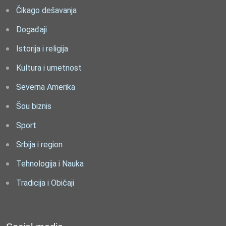
Čikago dešavanja
Događaji
Istorija i religija
Kultura i umetnost
Severna Amerika
Šou biznis
Sport
Srbija i region
Tehnologija i Nauka
Tradicija i Običaji